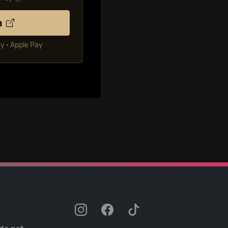
n
ay • Apple Pay