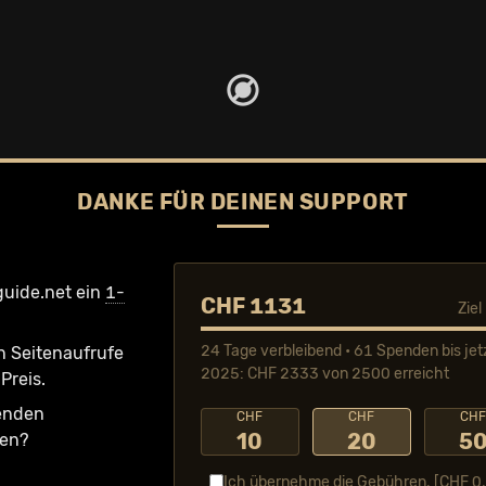
DANKE FÜR DEINEN SUPPORT
guide.net ein
1-
CHF 1131
Zie
24 Tage verbleibend • 61 Spenden bis jet
n Seiten­aufrufe
2025: CHF 2333 von 2500 erreicht
Preis.
fenden
CHF
CHF
CH
10
20
5
ken?
Ich übernehme die Gebühren. [CHF
0