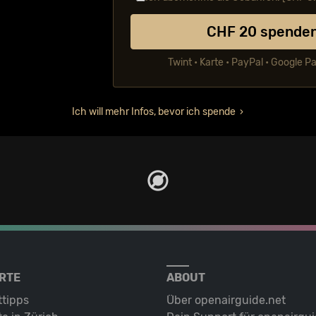
CHF
20
spende
Twint • Karte • PayPal • Google P
Ich will mehr Infos, bevor ich spende
RTE
ABOUT
ttipps
Über openairguide.net