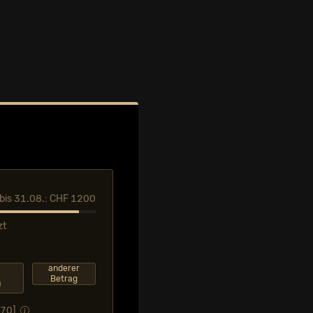
l bis 31.08.: CHF 1200
zt
F
anderer
Betrag
0
.70
]