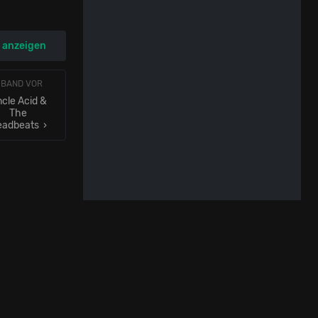
p anzeigen
 BAND VOR
cle Acid &
The
eadbeats