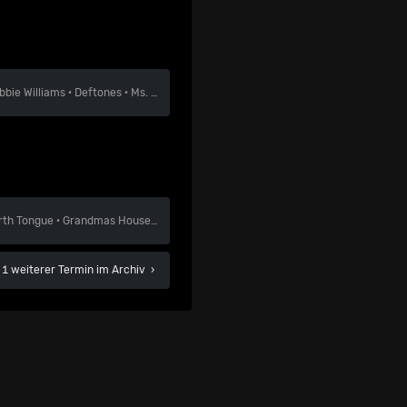
bbie Williams
·
Deftones
·
Ms. Lauryn Hill
rth Tongue
·
Grandmas House
·
Velvet Two Stripes
 1 weiterer Termin im Archiv
›