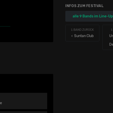
INFOS ZUM FESTIVAL
alle 9 Bands im Line-U
1 BAND ZURÜCK
1
‹ Suntan Club
Un
D
se