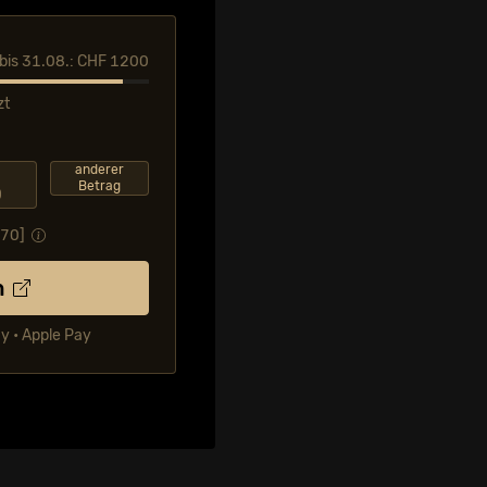
l bis 31.08.: CHF 1200
zt
F
anderer
Betrag
0
.70
]
n
ay • Apple Pay