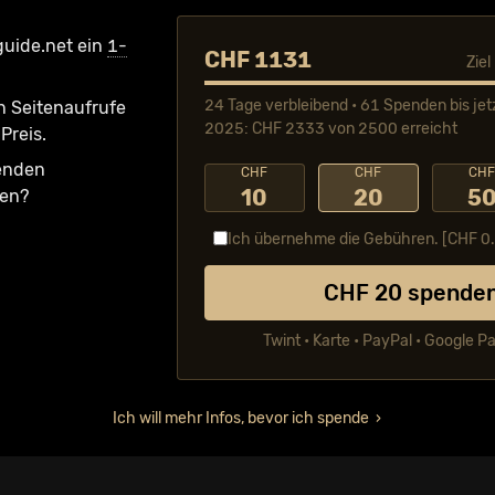
guide.net ein
1-
CHF 1131
Zie
24 Tage verbleibend • 61 Spenden bis jet
n Seiten­aufrufe
2025: CHF 2333 von 2500 erreicht
Preis.
fenden
CHF
CHF
CH
10
20
5
ken?
Ich übernehme die Gebühren. [CHF
0
CHF
20
spende
Twint • Karte • PayPal • Google P
Ich will mehr Infos, bevor ich spende