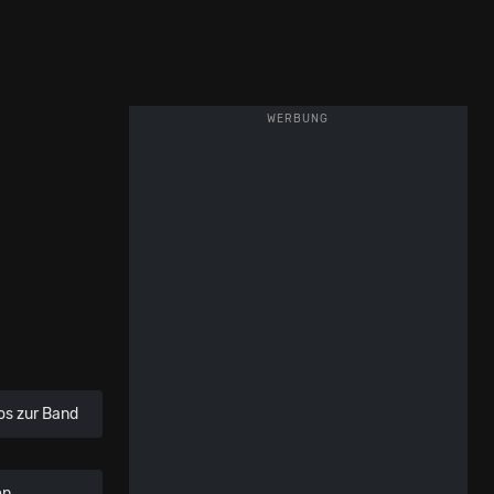
WERBUNG
os zur Band
en