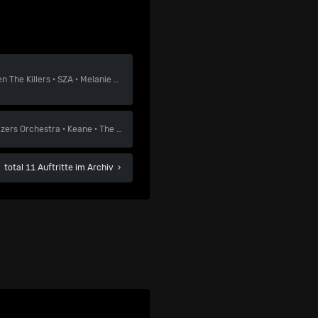
en
The Killers
·
SZA
·
Melanie Martinez
izers Orchestra
·
Keane
·
The Cardigans
total 11 Auftritte im Archiv
›