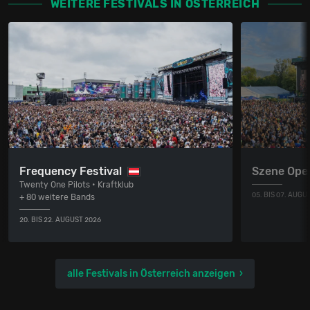
WEITERE FESTIVALS IN ÖSTERREICH
Frequency Festival
Szene Ope
Twenty One Pilots • Kraftklub
05. BIS 07. AUGU
+ 80 weitere Bands
20. BIS 22. AUGUST 2026
alle Festivals in Österreich anzeigen