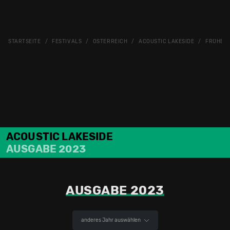
STARTSEITE
FESTIVALS
ÖSTERREICH
ACOUSTIC LAKESIDE
FRÜHER
ACOUSTIC LAKESIDE
AUSGABE 2023
AUSGABE 2023
anderes Jahr auswählen