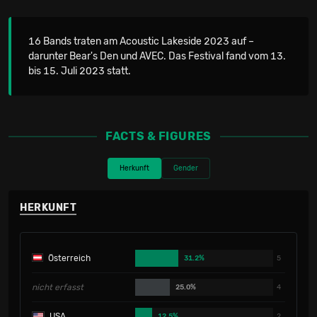
16 Bands traten am Acoustic Lakeside 2023 auf –
darunter Bear's Den und AVEC. Das Festival fand vom 13.
bis 15. Juli 2023 statt.
FACTS & FIGURES
Herkunft
Gender
HERKUNFT
Österreich
31.2%
5
nicht erfasst
25.0%
4
USA
12.5%
2