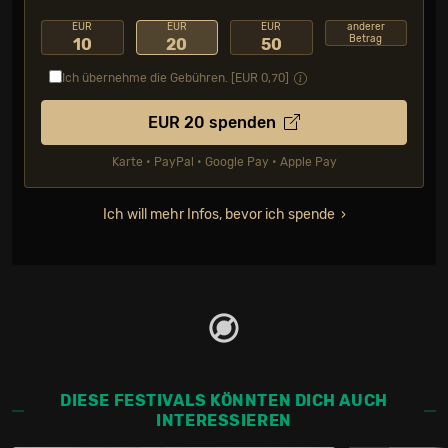
EUR
EUR
EUR
anderer
Betrag
10
20
50
Ich übernehme die Gebühren. [EUR
0,70
]
EUR
20
spenden
Karte • PayPal • Google Pay • Apple Pay
Ich will mehr Infos, bevor ich spende
DIESE FESTIVALS KÖNNTEN DICH AUCH
INTERESSIEREN