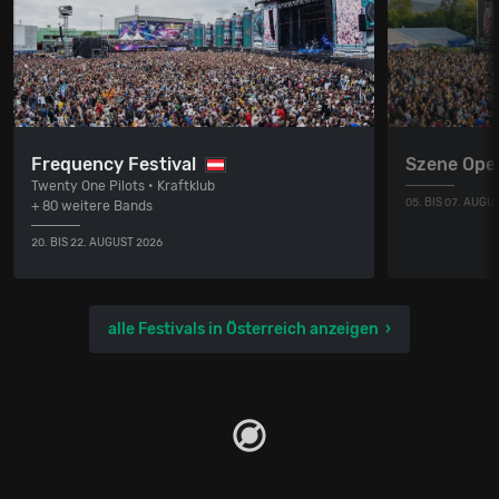
Frequency Festival
Szene Ope
Twenty One Pilots • Kraftklub
05. BIS 07. AUGU
+ 80 weitere Bands
20. BIS 22. AUGUST 2026
alle Festivals in Österreich anzeigen