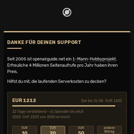
DANKE FÜR DEINEN SUPPORT
Seit 2005 ist openairguide.net ein
1-Mann-Hobbyprojekt
.
Erfreuliche 4 Millionen Seiten­aufrufe pro Jahr haben ihren
Preis.
Hilfst du mit, die laufenden Serverkosten zu decken?
EUR 1212
Ziel bis 31.08.: EUR 1200
22 Tage verbleibend • 61 Spenden bis jetzt
2025: CHF 2333 von 2500 erreicht
EUR
EUR
EUR
anderer
Betrag
10
20
50