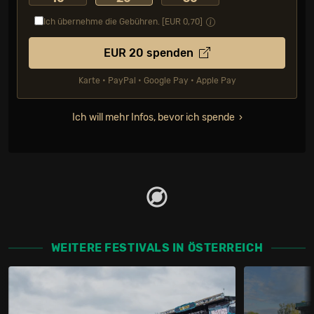
Ich übernehme die Gebühren. [EUR
0,70
]
EUR
20
spenden
Karte • PayPal • Google Pay • Apple Pay
Ich will mehr Infos, bevor ich spende
WEITERE FESTIVALS IN ÖSTERREICH