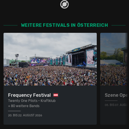
WEITERE FESTIVALS IN ÖSTERREICH
Frequency Festival
Szene Ope
Twenty One Pilots • Kraftklub
05. BIS 07. AUGU
+ 80 weitere Bands
20. BIS 22. AUGUST 2026