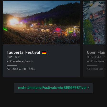
Taubertal Festival
Open Flair 
Sido • SDP
Biffy Clyro • S
+ 34 weitere Bands
+ 59 weitere 
06. BIS 09. AUGUST 2026
05. BIS 09. AUGU
mehr ähnliche Festivals wie BERGFESTival