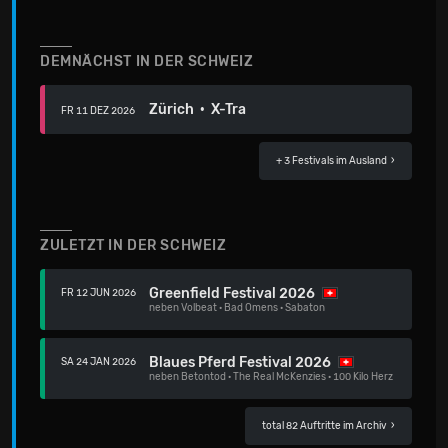
DEMNÄCHST IN DER SCHWEIZ
Zürich · X-Tra
FR 11 DEZ 2026
+ 3 Festivals
im Ausland ›
ZULETZT IN DER SCHWEIZ
Greenfield Festival 2026
FR 12 JUN 2026
neben
Volbeat
·
Bad Omens
·
Sabaton
Blaues Pferd Festival 2026
SA 24 JAN 2026
neben
Betontod
·
The Real McKenzies
·
100 Kilo Herz
total 82 Auftritte im Archiv
›