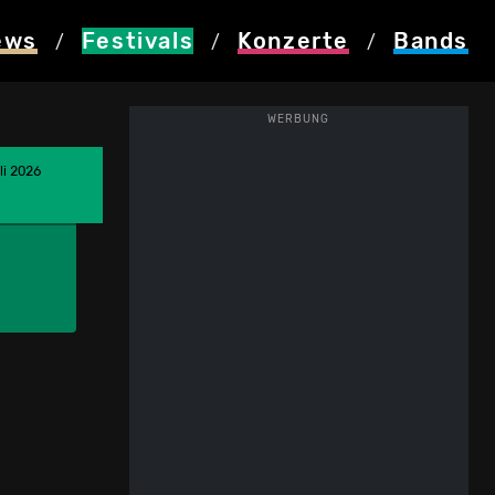
ews
Festivals
Konzerte
Bands
/
/
/
WERBUNG
li 2026