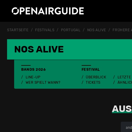
STARTSEITE
FESTIVALS
PORTUGAL
NOS ALIVE
FRÜHERE 
NOS ALIVE
BANDS 2026
FESTIVAL
LINE-UP
ÜBERBLICK
LETZTE
WER SPIELT WANN?
TICKETS
ÄHNLIC
AUS
and