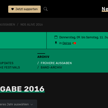
N
Jetzt supporten
AUSGABEN
NOS ALIVE 2016
Donnerstag, 09. bis Samstag, 11. Ju
in
Oeiras
ARCHIV
 UPDATES
FRÜHERE AUSGABEN
HE FESTIVALS
BAND-ARCHIV
GABE 2016
eres Jahr auswählen