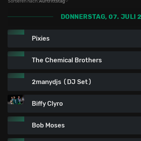
Sortieren nach:
Auftrittstag
DONNERSTAG, 07. JULI 
Pixies
The Chemical Brothers
2manydjs (DJ Set)
Biffy Clyro
Bob Moses