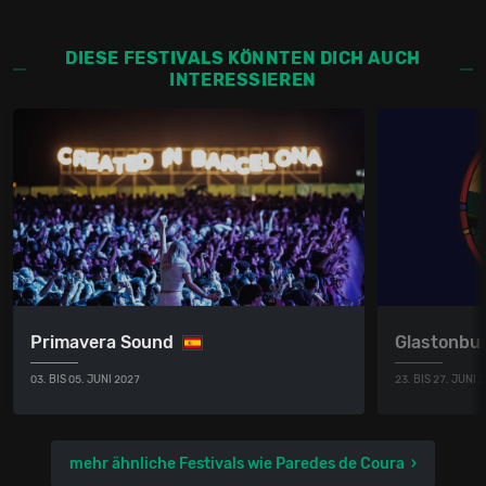
DIESE FESTIVALS KÖNNTEN DICH AUCH
INTERESSIEREN
Primavera Sound
Glastonbur
03. BIS 05. JUNI 2027
23. BIS 27. JUNI 
mehr ähnliche Festivals wie Paredes de Coura