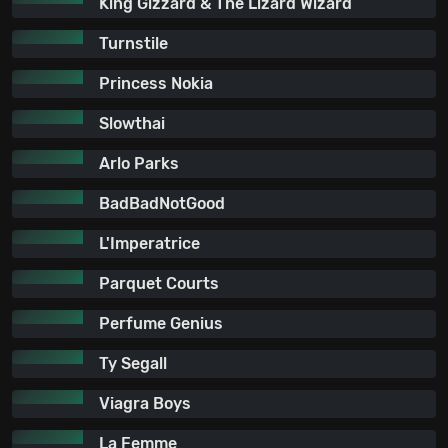
King Gizzard & The Lizard Wizard
Turnstile
Princess Nokia
Slowthai
Arlo Parks
BadBadNotGood
L'Imperatrice
Parquet Courts
Perfume Genius
Ty Segall
Viagra Boys
La Femme