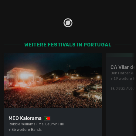
WEITERE FESTIVALS IN PORTUGAL
CA Vilar d
Ben Harper & T
+ 19 weitere 
18. BIS 22. AUGU
MEO Kalorama
Robbie Williams • Ms. Lauryn Hill
+ 36 weitere Bands