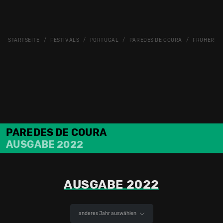
STARTSEITE
FESTIVALS
PORTUGAL
PAREDES DE COURA
FRÜHERE 
PAREDES DE COURA
AUSGABE 2022
AUSGABE 2022
anderes Jahr auswählen