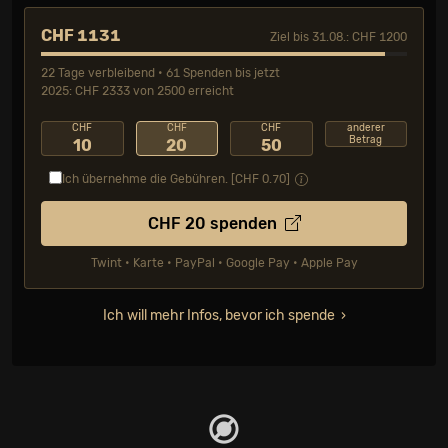
CHF 1131
Ziel bis 31.08.: CHF 1200
22 Tage verbleibend • 61 Spenden bis jetzt
2025: CHF 2333 von 2500 erreicht
CHF
CHF
CHF
anderer
Betrag
10
20
50
Ich übernehme die Gebühren. [CHF
0.70
]
CHF
20
spenden
Twint • Karte • PayPal • Google Pay • Apple Pay
Ich will mehr Infos, bevor ich spende