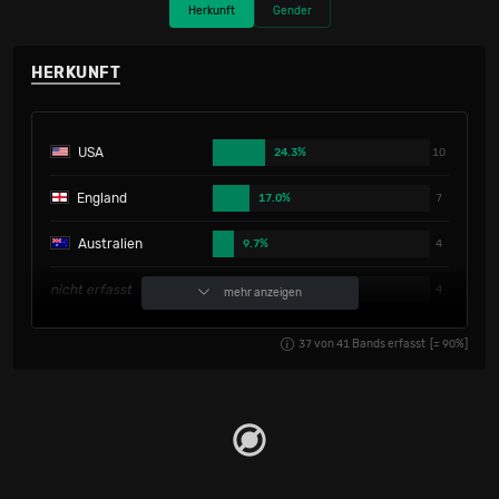
Herkunft
Gender
HERKUNFT
USA
24.3%
10
England
17.0%
7
Australien
9.7%
4
nicht erfasst
9.7%
4
mehr anzeigen
Frankreich
7.3%
3
37
von
41
Bands erfasst
[=
90
%]
Portugal
4.8%
2
Belarus
2.4%
1
Belgien
2.4%
1