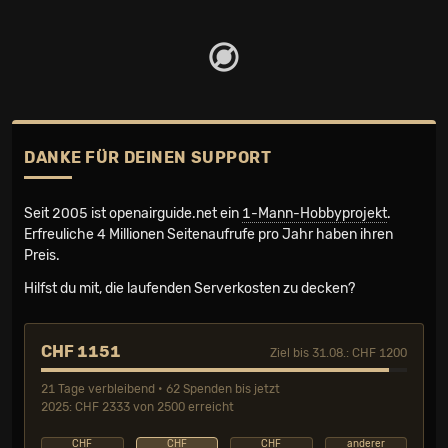
DANKE FÜR DEINEN SUPPORT
Seit 2005 ist openairguide.net ein
1-Mann-Hobbyprojekt
.
Erfreuliche 4 Millionen Seiten­aufrufe pro Jahr haben ihren
Preis.
Hilfst du mit, die laufenden Serverkosten zu decken?
CHF 1151
Ziel bis 31.08.: CHF 1200
21 Tage verbleibend • 62 Spenden bis jetzt
2025: CHF 2333 von 2500 erreicht
CHF
CHF
CHF
anderer