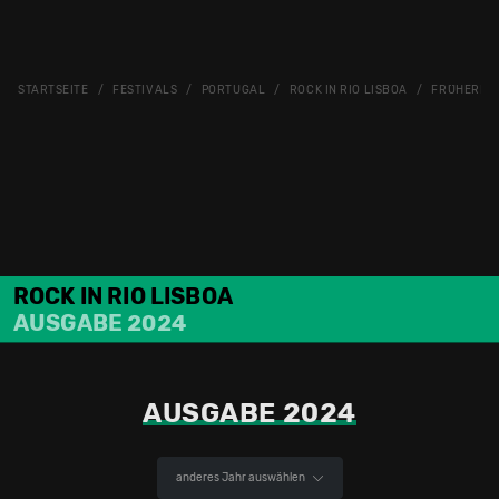
STARTSEITE
FESTIVALS
PORTUGAL
ROCK IN RIO LISBOA
FRÜHERE 
ROCK IN RIO LISBOA
AUSGABE 2024
AUSGABE 2024
anderes Jahr auswählen