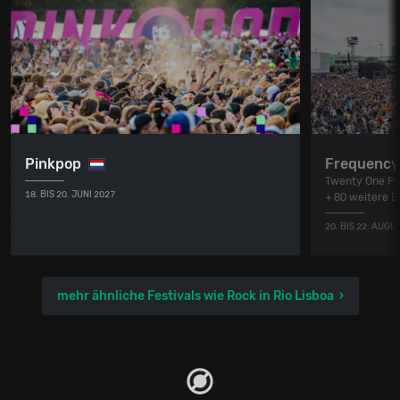
Pinkpop
Frequency 
Twenty One Pil
18. BIS 20. JUNI 2027
+ 80 weitere 
20. BIS 22. AUGU
mehr ähnliche Festivals wie Rock in Rio Lisboa