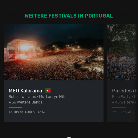
WEITERE FESTIVALS IN PORTUGAL
MEO Kalorama
Paredes d
Robbie Williams • Ms. Lauryn Hill
Bloc Party • M.
+ 36 weitere Bands
+ 45 weitere 
28. BIS 30. AUGUST 2026
12. BIS 15. AUGU