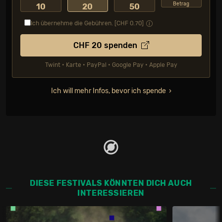
Betrag
10
20
50
Ich übernehme die Gebühren. [CHF
0.70
]
CHF
20
spenden
Twint • Karte • PayPal • Google Pay • Apple Pay
Ich will mehr Infos, bevor ich spende
DIESE FESTIVALS KÖNNTEN DICH AUCH
INTERESSIEREN