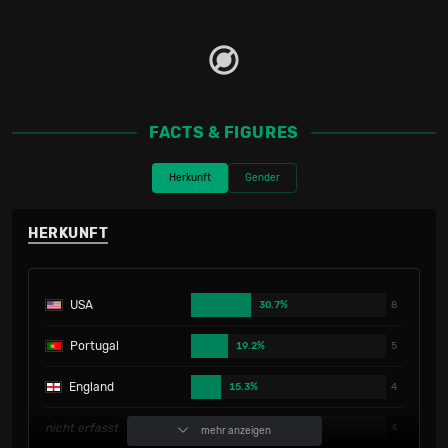
FACTS & FIGURES
Herkunft
Gender
HERKUNFT
USA
30.7%
8
Portugal
19.2%
5
England
15.3%
4
nicht erfasst
15.3%
4
mehr anzeigen