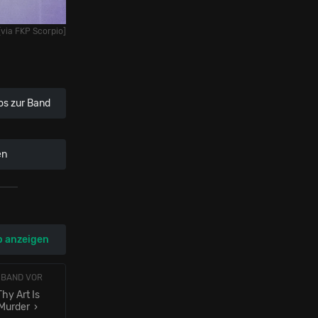
[via FKP Scorpio]
os zur Band
en
p anzeigen
 BAND VOR
Thy Art Is
Murder