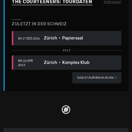
THE COURTEENERS: TOURDATEN
Fehlt etwas?
ZULETZT IN DER SCHWEIZ
Zürich · Papiersaal
SA 17 DEZ 2016
2013
MO 22 APR
Zürich · Komplex Klub
2013
total 47 Auftritte im Archiv
›