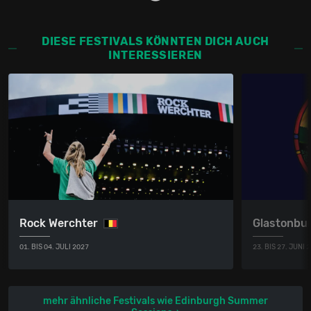
DIESE FESTIVALS KÖNNTEN DICH AUCH
INTERESSIEREN
Rock Werchter
Glastonbur
01. BIS 04. JULI 2027
23. BIS 27. JUNI 
mehr ähnliche Festivals wie Edinburgh Summer