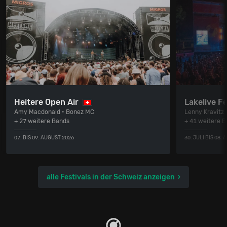
Heitere Open Air
Lakelive Fe
Amy Macdonald • Bonez MC
Lenny Kravitz
+ 27 weitere Bands
+ 41 weitere 
07. BIS 09. AUGUST 2026
30. JULI BIS 08.
alle Festivals in der Schweiz anzeigen