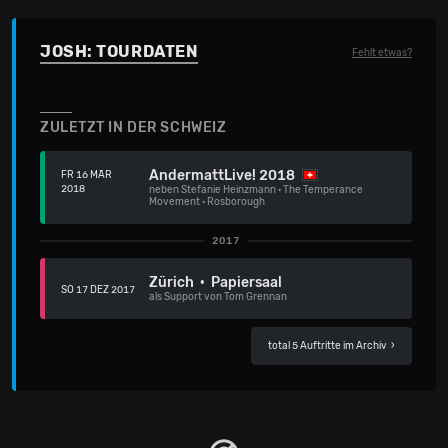
JOSH: TOURDATEN
Fehlt etwas?
ZULETZT IN DER SCHWEIZ
AndermattLive! 2018
FR 16 MÄR
2018
neben
Stefanie Heinzmann
·
The Temperance
Movement
·
Rosborough
2017
Zürich · Papiersaal
SO 17 DEZ 2017
als Support von Tom Grennan
total 5 Auftritte im Archiv
›