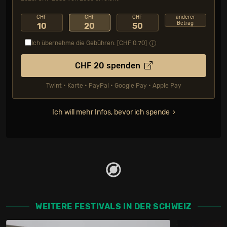
CHF
CHF
CHF
anderer
Betrag
10
20
50
Ich übernehme die Gebühren. [CHF
0.70
]
CHF
20
spenden
Twint • Karte • PayPal • Google Pay • Apple Pay
Ich will mehr Infos, bevor ich spende
WEITERE FESTIVALS IN DER SCHWEIZ