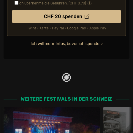
Ich übernehme die Gebühren. [CHF
0.70
]
CHF
20
spenden
Twint • Karte • PayPal • Google Pay • Apple Pay
Ich will mehr Infos, bevor ich spende
WEITERE FESTIVALS IN DER SCHWEIZ