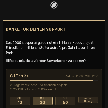
DANKE FÜR DEINEN SUPPORT
Seit 2005 ist openairguide.net ein
1-Mann-Hobbyprojekt
.
Erfreuliche 4 Millionen Seiten­aufrufe pro Jahr haben ihren
Preis.
Hilfst du mit, die laufenden Serverkosten zu decken?
CHF 1131
Ziel bis 31.08.: CHF 1200
25 Tage verbleibend • 61 Spenden bis jetzt
2025: CHF 2333 von 2500 erreicht
CHF
CHF
CHF
anderer
Betrag
10
20
50