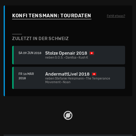
KONFI TENSMANN: TOURDATEN
Fehlt etwas?
ZULETZT IN DER SCHWEIZ
Stolze Openair 2018
SA 09 JUN 2018
neben
S.O.S.
·
Danitsa
·
Kush K
AndermattLive! 2018
FR 16 MÄR
2018
neben
Stefanie Heinzmann
·
The Temperance
Movement
·
Noan