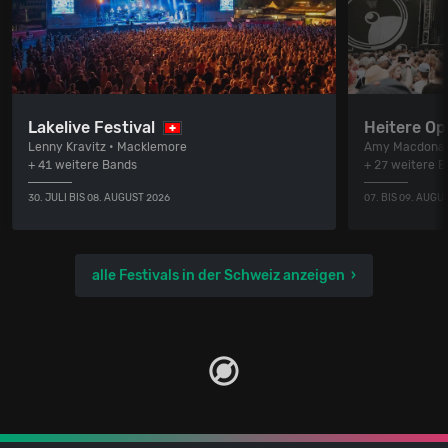
Lakelive Festival
Heitere Op
Lenny Kravitz • Macklemore
Amy Macdonal
+ 41 weitere Bands
+ 27 weitere 
30. JULI BIS 08. AUGUST 2026
07. BIS 09. AUGU
alle Festivals in der Schweiz anzeigen