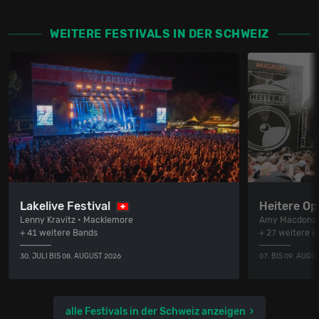
WEITERE FESTIVALS IN DER SCHWEIZ
Lakelive Festival
Heitere Op
Lenny Kravitz • Macklemore
Amy Macdonal
+ 41 weitere Bands
+ 27 weitere 
30. JULI BIS 08. AUGUST 2026
07. BIS 09. AUGU
alle Festivals in der Schweiz anzeigen