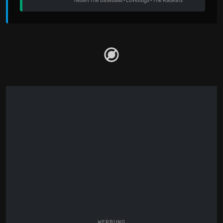
neben
The Baseballs
·
Lovebugs
·
The Rabeats
WERBUNG