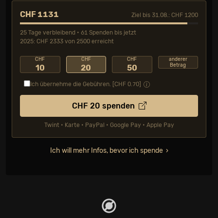
CHF 1131
Ziel bis 31.08.: CHF 1200
25 Tage verbleibend • 61 Spenden bis jetzt
2025: CHF 2333 von 2500 erreicht
CHF
CHF
CHF
anderer
Betrag
10
20
50
Ich übernehme die Gebühren. [CHF
0.70
]
CHF
20
spenden
Twint • Karte • PayPal • Google Pay • Apple Pay
Ich will mehr Infos, bevor ich spende