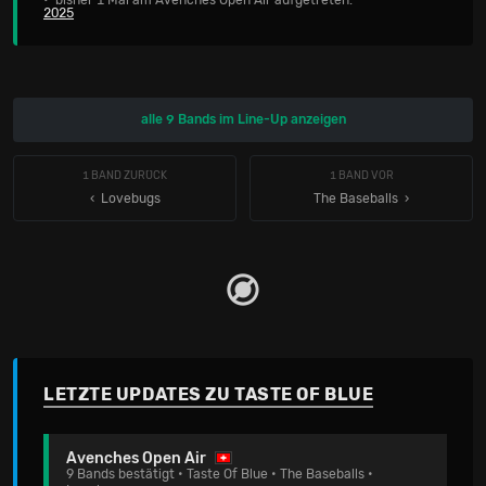
• bisher 1 Mal am Avenches Open Air aufgetreten:
2025
alle 9 Bands im Line-Up anzeigen
1 BAND ZURÜCK
1 BAND VOR
‹ Lovebugs
The Baseballs
LETZTE UPDATES ZU TASTE OF BLUE
Avenches Open Air
9 Bands bestätigt • Taste Of Blue • The Baseballs •