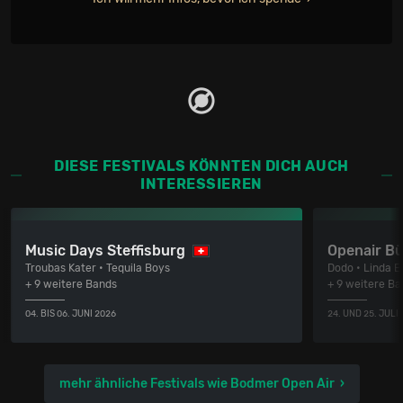
DIESE FESTIVALS KÖNNTEN DICH AUCH
INTERESSIEREN
Music Days Steffisburg
Openair Bü
Troubas Kater • Tequila Boys
Dodo • Linda E
+ 9 weitere Bands
+ 9 weitere Ba
04. BIS 06. JUNI 2026
24. UND 25. JULI
mehr ähnliche Festivals wie Bodmer Open Air