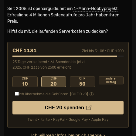
Seit 2005 ist openairguide.net ein
1-Mann-Hobbyprojekt
.
Erfreuliche 4 Millionen Seiten­aufrufe pro Jahr haben ihren
Preis.
Hilfst du mit, die laufenden Serverkosten zu decken?
CHF 1131
Ziel bis 31.08.: CHF 1200
23 Tage verbleibend • 61 Spenden bis jetzt
2025: CHF 2333 von 2500 erreicht
CHF
CHF
CHF
anderer
Betrag
10
20
50
Ich übernehme die Gebühren. [CHF
0.70
]
CHF
20
spenden
Twint • Karte • PayPal • Google Pay • Apple Pay
Ich will mehr Infos, bevor ich spende