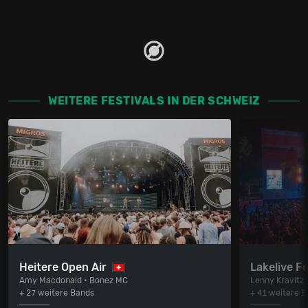
WEITERE FESTIVALS IN DER SCHWEIZ
Heitere Open Air
Lakelive Fe
Amy Macdonald • Bonez MC
Lenny Kravitz
+ 27 weitere Bands
+ 41 weitere 