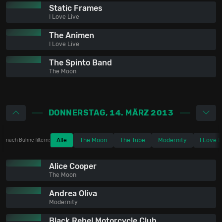
Static Frames
I Love Live
The Animen
I Love Live
The Spinto Band
The Moon
DONNERSTAG, 14. MÄRZ 2013
Alle
The Moon
The Tube
Modernity
I Love L
nach Bühne filtern:
Alice Cooper
The Moon
Andrea Oliva
Modernity
Black Rebel Motorcycle Club