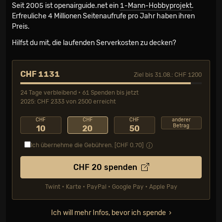
Seit 2005 ist openairguide.net ein
1-Mann-Hobbyprojekt
.
Erfreuliche 4 Millionen Seiten­aufrufe pro Jahr haben ihren
Preis.
Hilfst du mit, die laufenden Serverkosten zu decken?
CHF 1131
Ziel bis 31.08.: CHF 1200
24 Tage verbleibend • 61 Spenden bis jetzt
2025: CHF 2333 von 2500 erreicht
CHF
CHF
CHF
anderer
Betrag
10
20
50
Ich übernehme die Gebühren. [CHF
0.70
]
CHF
20
spenden
Twint • Karte • PayPal • Google Pay • Apple Pay
Ich will mehr Infos, bevor ich spende