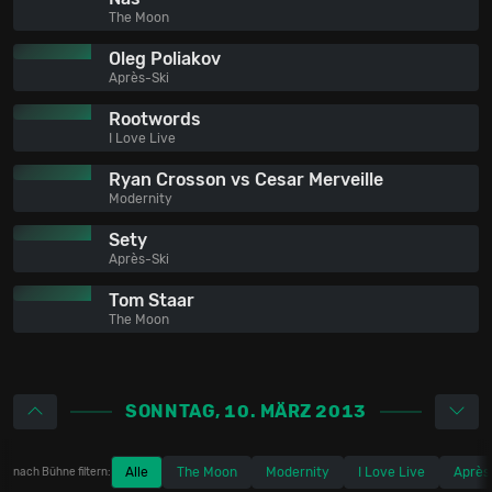
The Moon
Oleg Poliakov
Après-Ski
Rootwords
I Love Live
Ryan Crosson vs Cesar Merveille
Modernity
Sety
Après-Ski
Tom Staar
The Moon
SONNTAG, 10. MÄRZ 2013
Alle
The Moon
Modernity
I Love Live
Après
nach Bühne filtern: