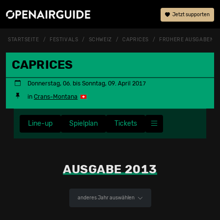
Jetzt supporten
STARTSEITE
FESTIVALS
SCHWEIZ
CAPRICES
FRÜHERE AUSGABEN
CAPRICES
Donnerstag, 06. bis Sonntag, 09. April 2017
in
Crans-Montana
Line-up
Spielplan
Tickets
AUSGABE 2013
anderes Jahr auswählen