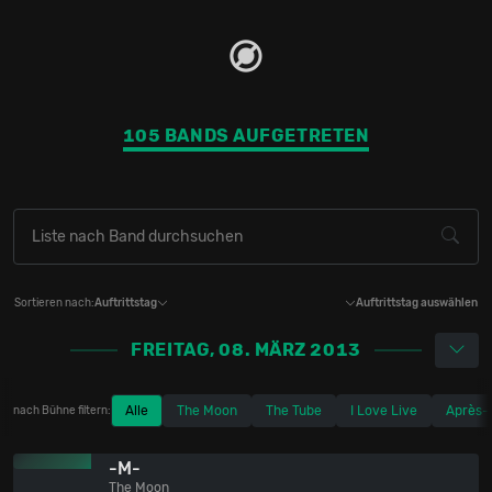
105 BANDS AUFGETRETEN
Sortieren nach:
Auftrittstag
Auftrittstag auswählen
FREITAG, 08. MÄRZ 2013
Alle
The Moon
The Tube
I Love Live
Après-
nach Bühne filtern:
-M-
The Moon