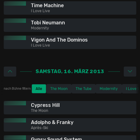
Time Machine
I Love Live
Tobi Neumann
Modernity
Vigon And The Dominos
I Love Live
SAMSTAG, 16. MÄRZ 2013
Alle
The Moon
The Tube
Modernity
I Love L
nach Bühne filtern:
Cypress Hill
The Moon
Adolpho & Franky
Après-Ski
Gypsy Sound System