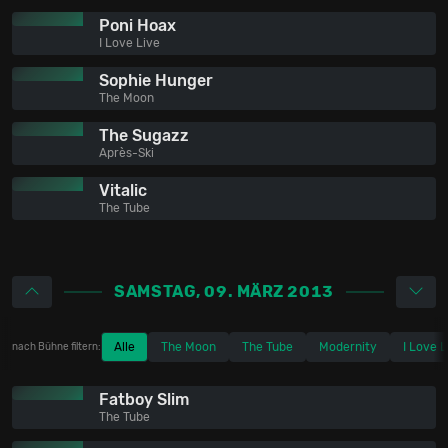
Poni Hoax
I Love Live
Sophie Hunger
The Moon
The Sugazz
Après-Ski
Vitalic
The Tube
SAMSTAG, 09. MÄRZ 2013
Alle
The Moon
The Tube
Modernity
I Love L
nach Bühne filtern:
Fatboy Slim
The Tube