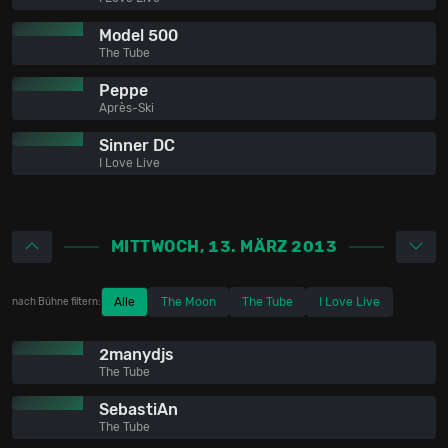
Model 500
The Tube
Peppe
Après-Ski
Sinner DC
I Love Live
MITTWOCH, 13. MÄRZ 2013
Alle
The Moon
The Tube
I Love Live
nach Bühne filtern:
2manydjs
The Tube
SebastiAn
The Tube