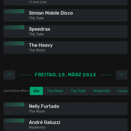
I Love Live
Simian Mobile Disco
The Tube
Speedrax
The Tube
The Heavy
The Moon
FREITAG, 15. MÄRZ 2013
Alle
The Moon
The Tube
Modernity
I Love L
nach Bühne filtern:
Nelly Furtado
The Moon
André Galuzzi
Modernity