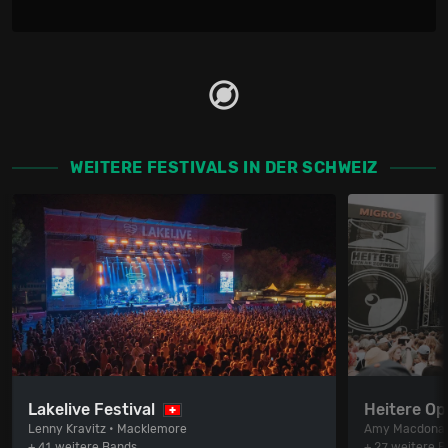
WEITERE FESTIVALS IN DER SCHWEIZ
Lakelive Festival
Heitere Op
Lenny Kravitz • Macklemore
Amy Macdonal
+ 41 weitere Bands
+ 27 weitere 