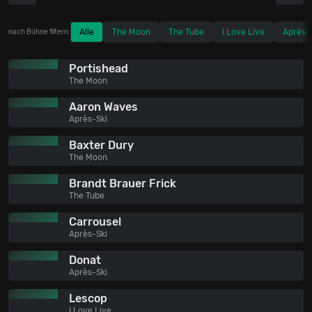
Alle
The Moon
The Tube
I Love Live
Après-
nach Bühne filtern:
Portishead
The Moon
Aaron Waves
Après-Ski
Baxter Dury
The Moon
Brandt Brauer Frick
The Tube
Carrousel
Après-Ski
Donat
Après-Ski
Lescop
I Love Live