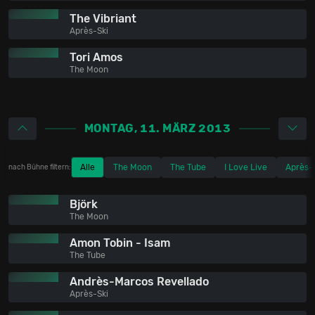
The Vibriant
Après-Ski
Tori Amos
The Moon
MONTAG, 11. MÄRZ 2013
Alle
The Moon
The Tube
I Love Live
Après-
nach Bühne filtern:
Björk
The Moon
Amon Tobin - Isam
The Tube
Andrès-Marcos Revellado
Après-Ski