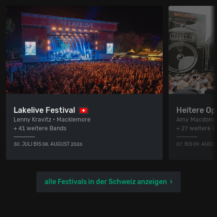
Lakelive Festival
Heitere Op
Lenny Kravitz • Macklemore
Amy Macdonal
+ 41 weitere Bands
+ 27 weitere 
30. JULI BIS 08. AUGUST 2026
07. BIS 09. AUGU
alle Festivals in der Schweiz anzeigen