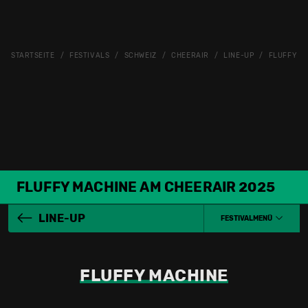
STARTSEITE
FESTIVALS
SCHWEIZ
CHEERAIR
LINE-UP
FLUFFY M
FLUFFY MACHINE AM CHEERAIR 2025
LINE-UP
FESTIVALMENÜ
FLUFFY MACHINE