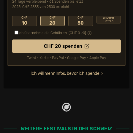
24 Tage verbleibend • 61 Spenden bis jetzt
2025: CHF 2333 von 2500 erreicht
CHF
CHF
CHF
anderer
Betrag
10
20
50
Ich übernehme die Gebühren. [CHF
0.70
]
CHF
20
spenden
Twint • Karte • PayPal • Google Pay • Apple Pay
Ich will mehr Infos, bevor ich spende
WEITERE FESTIVALS IN DER SCHWEIZ