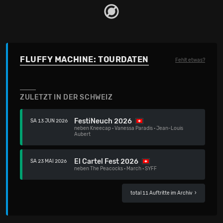
FLUFFY MACHINE: TOURDATEN
Fehlt etwas?
ZULETZT IN DER SCHWEIZ
FestiNeuch 2026
SA 13 JUN 2026
neben
Kneecap
·
Vanessa Paradis
·
Jean-Louis
Aubert
El Cartel Fest 2026
SA 23 MAI 2026
neben
The Peacocks
·
March
·
SYFF
total 11 Auftritte im Archiv
›