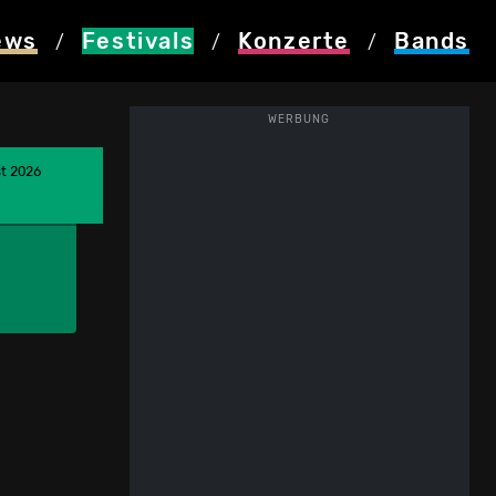
ews
Festivals
Konzerte
Bands
/
/
/
WERBUNG
st 2026