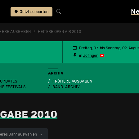
N
Jetzt supporten
HERE AUSGABEN
HEITERE OPEN AIR 2010
Freitag, 07. bis Sonntag, 09. Augu
in
Zofingen
ARCHIV
 UPDATES
FRÜHERE AUSGABEN
HE FESTIVALS
BAND-ARCHIV
GABE 2010
eres Jahr auswählen