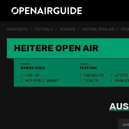
STARTSEITE
FESTIVALS
SCHWEIZ
HEITERE OPEN AIR
FRÜ
HEITERE OPEN AIR
BANDS 2026
FESTIVAL
LINE-UP
ÜBERBLICK
LETZTE
WER SPIELT WANN?
TICKETS
ÄHNLIC
AUS
and