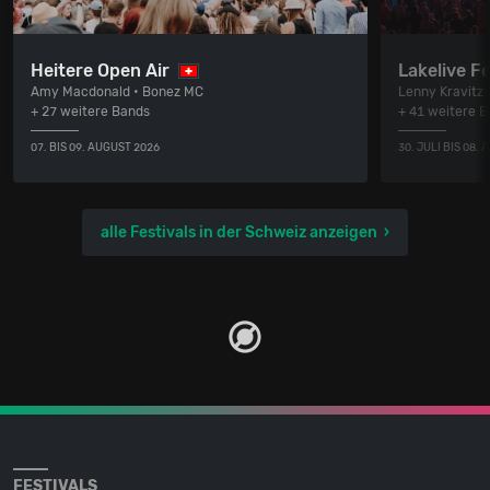
Heitere Open Air
Lakelive Fe
Amy Macdonald • Bonez MC
Lenny Kravitz
+ 27 weitere Bands
+ 41 weitere 
07. BIS 09. AUGUST 2026
30. JULI BIS 08.
alle Festivals in der Schweiz anzeigen
FESTIVALS