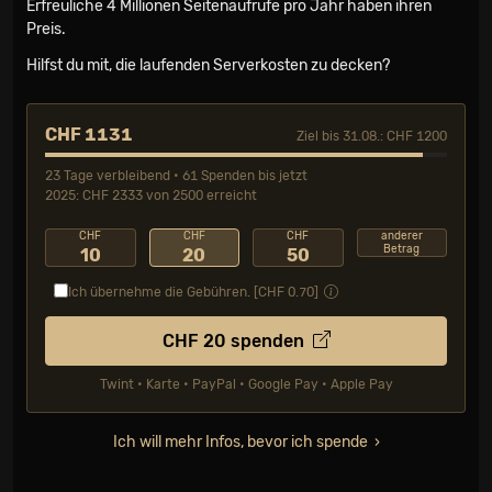
Erfreuliche 4 Millionen Seiten­aufrufe pro Jahr haben ihren
Preis.
Hilfst du mit, die laufenden Serverkosten zu decken?
CHF 1131
Ziel bis 31.08.: CHF 1200
23 Tage verbleibend • 61 Spenden bis jetzt
2025: CHF 2333 von 2500 erreicht
CHF
CHF
CHF
anderer
Betrag
10
20
50
Ich übernehme die Gebühren. [CHF
0.70
]
CHF
20
spenden
Twint • Karte • PayPal • Google Pay • Apple Pay
Ich will mehr Infos, bevor ich spende