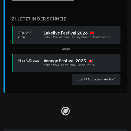
ZULETZT IN DER SCHWEIZ
Lakelive Festival 2026
FR 07 AUG
2026
neben
Macklemore
·
Lenny Kravitz
·
Mark Forster
2025
Venoge Festival 2025
MI 13 AUG 2025
neben
Mika
·
Sean Paul
·
Jason Derulo
total 49 Auftritte im Archiv
›