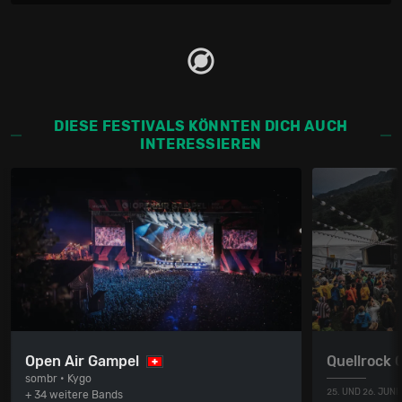
DIESE FESTIVALS KÖNNTEN DICH AUCH
INTERESSIEREN
Open Air Gampel
Quellrock 
sombr • Kygo
25. UND 26. JUNI
+ 34 weitere Bands