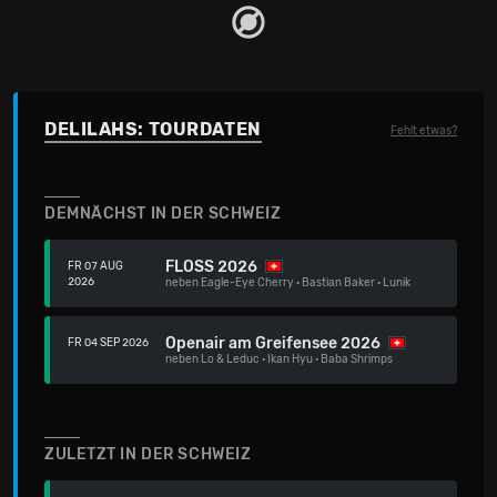
DELILAHS: TOURDATEN
Fehlt etwas?
DEMNÄCHST IN DER SCHWEIZ
FLOSS 2026
FR 07 AUG
2026
neben
Eagle-Eye Cherry
·
Bastian Baker
·
Lunik
Openair am Greifensee 2026
FR 04 SEP 2026
neben
Lo & Leduc
·
Ikan Hyu
·
Baba Shrimps
ZULETZT IN DER SCHWEIZ