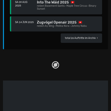
Into The Wäid 2025
SA 09 AUG
2025
neben
Basement Saints
·
Maple Tree Circus
·
Binary
Sunset
Zugvögel Openair 2025
SA 14 JUN 2025
neben
Ay Wing
·
Melina Nora
·
Johnny Nabu
total 26 Auftritte im Archiv
›