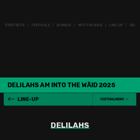
STARTSEITE
FESTIVALS
SCHWEIZ
INTO THE WÄID
LINE-UP
DELIL
DELILAHS AM INTO THE WÄID 2025
LINE-UP
FESTIVALMENÜ
DELILAHS