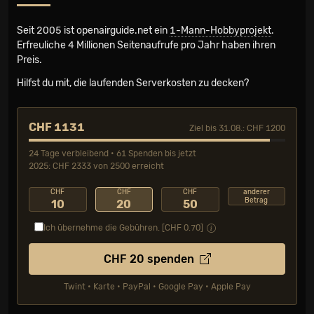
Seit 2005 ist openairguide.net ein
1-Mann-Hobbyprojekt
.
Erfreuliche 4 Millionen Seiten­aufrufe pro Jahr haben ihren
Preis.
Hilfst du mit, die laufenden Serverkosten zu decken?
CHF 1131
Ziel bis 31.08.: CHF 1200
24 Tage verbleibend • 61 Spenden bis jetzt
2025: CHF 2333 von 2500 erreicht
CHF
CHF
CHF
anderer
Betrag
10
20
50
Ich übernehme die Gebühren. [CHF
0.70
]
CHF
20
spenden
Twint • Karte • PayPal • Google Pay • Apple Pay