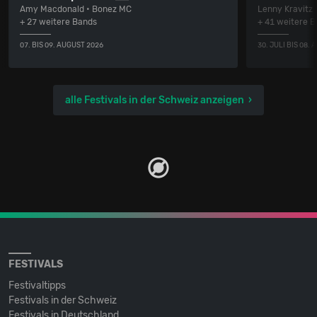
Amy Macdonald • Bonez MC
Lenny Kravitz
+ 27 weitere Bands
+ 41 weitere 
07. BIS 09. AUGUST 2026
30. JULI BIS 08.
alle Festivals in der Schweiz anzeigen
FESTIVALS
Festivaltipps
Festivals in der Schweiz
Festivals in Deutschland