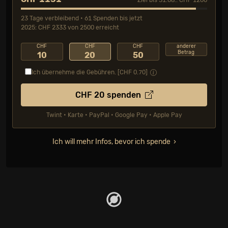
Ziel bis 31.08.: CHF 1200
23 Tage verbleibend • 61 Spenden bis jetzt
2025: CHF 2333 von 2500 erreicht
CHF
CHF
CHF
anderer
Betrag
10
20
50
Ich übernehme die Gebühren. [CHF
0.70
]
CHF
20
spenden
Twint • Karte • PayPal • Google Pay • Apple Pay
Ich will mehr Infos, bevor ich spende