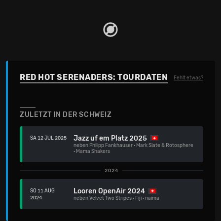
RED HOT SERENADERS: TOURDATEN
Fehlt etwas?
ZULETZT IN DER SCHWEIZ
Jazz uf em Platz 2025
SA 12 JUL 2025
neben
Philipp Fankhauser
·
Mark Slate & Rotosphere
·
Mama Shakers
2024
Looren OpenAir 2024
SO 11 AUG
2024
neben
Velvet Two Stripes
·
Fiji
·
naïma