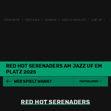
STARTSEITE
FESTIVALS
SCHWEIZ
JAZZ UF EM PLATZ
LINE-UP
RE
RED HOT SERENADERS AM JAZZ UF EM
PLATZ 2025
WER SPIELT WANN?
FESTIVALMENÜ
RED HOT SERENADERS