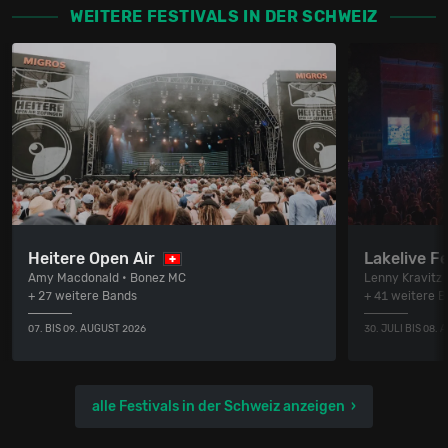
WEITERE FESTIVALS IN DER SCHWEIZ
Heitere Open Air
Lakelive Fe
Amy Macdonald • Bonez MC
Lenny Kravitz
+ 27 weitere Bands
+ 41 weitere 
07. BIS 09. AUGUST 2026
30. JULI BIS 08.
alle Festivals in der Schweiz anzeigen