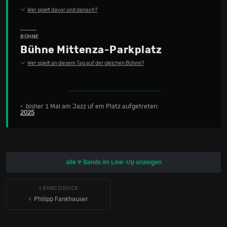
Wer spielt davor und danach?
BÜHNE
Bühne Mittenza-Parkplatz
Wer spielt an diesem Tag auf der gleichen Bühne?
• bisher 1 Mal am Jazz uf em Platz aufgetreten:
2025
alle 9 Bands im Line-Up anzeigen
1 BAND ZURÜCK
‹ Philipp Fankhauser