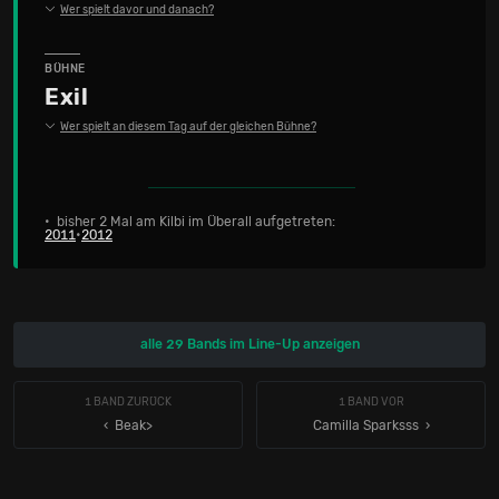
Wer spielt davor und danach?
BÜHNE
Exil
Wer spielt an diesem Tag auf der gleichen Bühne?
• bisher 2 Mal am Kilbi im Überall aufgetreten:
2011
•
2012
alle 29 Bands im Line-Up anzeigen
1 BAND ZURÜCK
1 BAND VOR
‹ Beak>
Camilla Sparksss