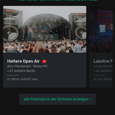
Heitere Open Air
Lakelive Fe
Amy Macdonald • Bonez MC
Lenny Kravitz
+ 27 weitere Bands
+ 41 weitere 
07. BIS 09. AUGUST 2026
30. JULI BIS 08.
alle Festivals in der Schweiz anzeigen