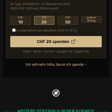
24 Tage verbleibend • 61 Spenden bis jetzt
2025: CHF 2333 von 2500 erreicht
CHF
CHF
CHF
anderer
Betrag
10
20
50
Ich übernehme die Gebühren. [CHF
0.70
]
CHF
20
spenden
Twint • Karte • PayPal • Google Pay • Apple Pay
Ich will mehr Infos, bevor ich spende
WEITERE FESTIVALS IN DER SCHWEIZ