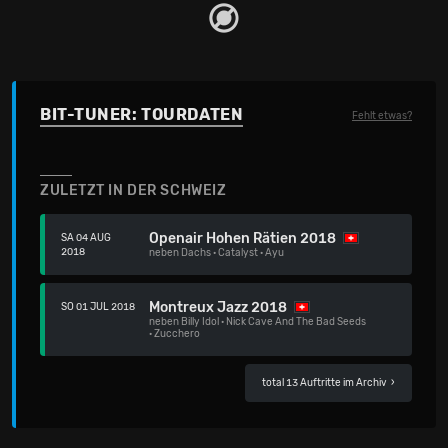
BIT-TUNER: TOURDATEN
Fehlt etwas?
ZULETZT IN DER SCHWEIZ
Openair Hohen Rätien 2018
SA 04 AUG
2018
neben
Dachs
·
Catalyst
·
Ayu
Montreux Jazz 2018
SO 01 JUL 2018
neben
Billy Idol
·
Nick Cave And The Bad Seeds
·
Zucchero
total 13 Auftritte im Archiv
›