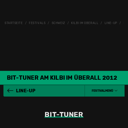
STARTSEITE
FESTIVALS
SCHWEIZ
KILBI IM ÜBERALL
LINE-UP
BI
BIT-TUNER AM KILBI IM ÜBERALL 2012
LINE-UP
FESTIVALMENÜ
BIT-TUNER