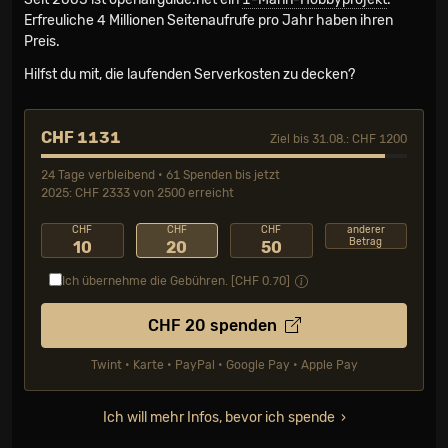
Erfreuliche 4 Millionen Seiten­aufrufe pro Jahr haben ihren
Preis.
Hilfst du mit, die laufenden Serverkosten zu decken?
CHF 1131
Ziel bis 31.08.: CHF 1200
24 Tage verbleibend • 61 Spenden bis jetzt
2025: CHF 2333 von 2500 erreicht
CHF
CHF
CHF
anderer
Betrag
10
20
50
Ich übernehme die Gebühren. [CHF
0.70
]
CHF
20
spenden
Twint • Karte • PayPal • Google Pay • Apple Pay
Ich will mehr Infos, bevor ich spende