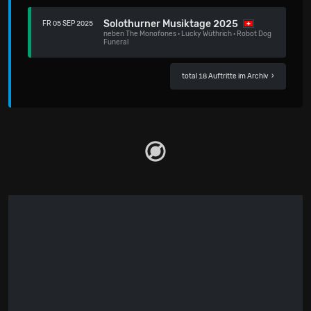
Solothurner Musiktage 2025
FR 05 SEP 2025
neben
The Monofones
·
Lucky Wüthrich
·
Robot Dog
Funeral
total 18 Auftritte im Archiv
›