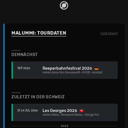
MALUMMI: TOURDATEN
Fehlt etwas?
DEMNÄCHST
Reeperbahnfestival 2026
SEP 2026
neben
Anna Von Hausswolff
·
HVOB
·
Amistat
ZULETZT IN DER SCHWEIZ
Les Georges 2026
DI 14 JUL 2026
neben
Oklou
·
Benjamin Biolay
·
Giorgio Poi
2025