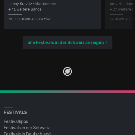
Lenny Kravitz • Macklemore
Amy Macdonal
+ 41 weitere Bands
+ 27 weitere 
30. JULI BIS 08. AUGUST 2026
07. BIS 09. AUGU
alle Festivals in der Schweiz anzeigen
FESTIVALS
Festivaltipps
Festivals in der Schweiz
Festivals in Deutschland