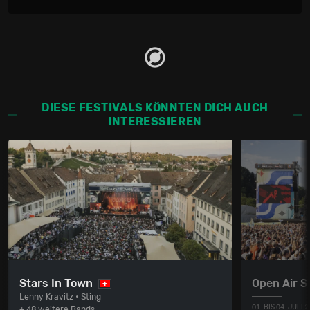
DIESE FESTIVALS KÖNNTEN DICH AUCH
INTERESSIEREN
Stars In Town
Open Air St
Lenny Kravitz • Sting
01. BIS 04. JULI 
+ 48 weitere Bands