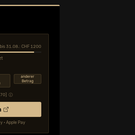
l bis 31.08.: CHF 1200
zt
F
anderer
Betrag
0
.70
]
n
ay • Apple Pay