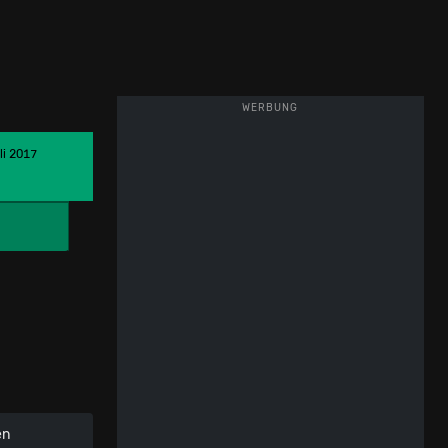
WERBUNG
li 2017
en