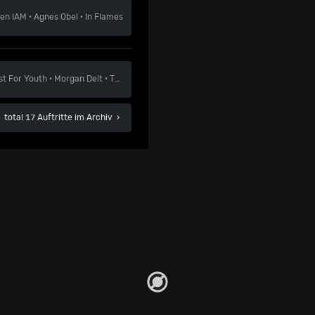
ben
IAM
·
Agnes Obel
·
In Flames
st For Youth
·
Morgan Delt
·
The Oscillation
total 17 Auftritte im Archiv
›