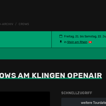
D-ARCHIV
CROWS
Freitag, 21. bis Samstag, 22. Ju
in
Stein am Rhein
OWS AM KLINGEN OPENAIR
SCHNELLZUGRIFF
weitere Tourdat