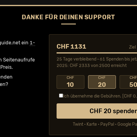
DANKE FÜR DEINEN SUPPORT
guide.net ein
1-
CHF 1131
Zie
25 Tage verbleibend • 61 Spenden bis jet
n Seiten­aufrufe
2025: CHF 2333 von 2500 erreicht
Preis.
fenden
CHF
CHF
CH
10
20
5
ken?
Ich übernehme die Gebühren. [CHF
0
CHF
20
spende
Twint • Karte • PayPal • Google P