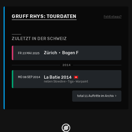
GRUFF RHYS: TOURDATEN
Fehlt etwas?
ZULETZT IN DER SCHWEIZ
Zürich · Bogen F
FR 23 MAI 2025
2014
La Batie 2014
MO 08 SEP 2014
neben
Slowdive
·
Tiga
·
Warpaint
total 11 Auftritte im Archiv
›