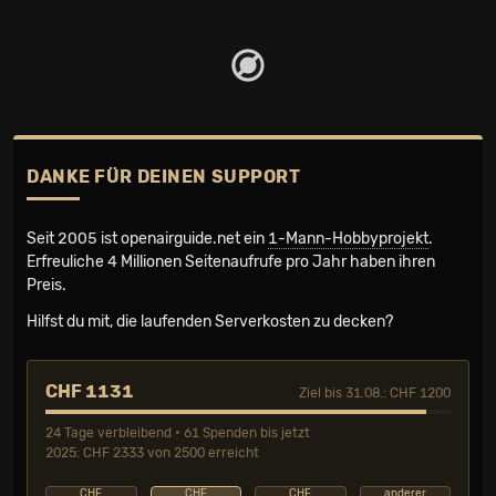
DANKE FÜR DEINEN SUPPORT
Seit 2005 ist openairguide.net ein
1-Mann-Hobbyprojekt
.
Erfreuliche 4 Millionen Seiten­aufrufe pro Jahr haben ihren
Preis.
Hilfst du mit, die laufenden Serverkosten zu decken?
CHF 1131
Ziel bis 31.08.: CHF 1200
24 Tage verbleibend • 61 Spenden bis jetzt
2025: CHF 2333 von 2500 erreicht
CHF
CHF
CHF
anderer