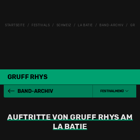
STARTSEITE
FESTIVALS
SCHWEIZ
LA BATIE
BAND-ARCHIV
GRUF
GRUFF RHYS
BAND-ARCHIV
FESTIVALMENÜ
AUFTRITTE VON GRUFF RHYS AM
LA BATIE