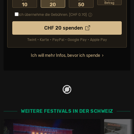
Betrag
10
20
50
Ich übernehme die Gebühren. [CHF
0.70
]
CHF
20
spenden
Twint • Karte • PayPal • Google Pay • Apple Pay
Ich will mehr Infos, bevor ich spende
WEITERE FESTIVALS IN DER SCHWEIZ