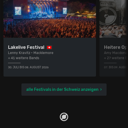
Lakelive Festival
Heitere Op
Lenny Kravitz • Macklemore
Amy Macdonal
+ 41 weitere Bands
+ 27 weitere 
30. JULI BIS 08. AUGUST 2026
07. BIS 09. AUGU
alle Festivals in der Schweiz anzeigen