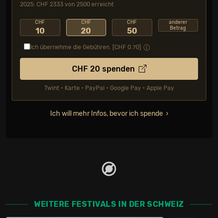
2025: CHF 2333 von 2500 erreicht
CHF
CHF
CHF
anderer
Betrag
10
20
50
Ich übernehme die Gebühren. [CHF
0.70
]
CHF
20
spenden
Twint • Karte • PayPal • Google Pay • Apple Pay
Ich will mehr Infos, bevor ich spende
WEITERE FESTIVALS IN DER SCHWEIZ