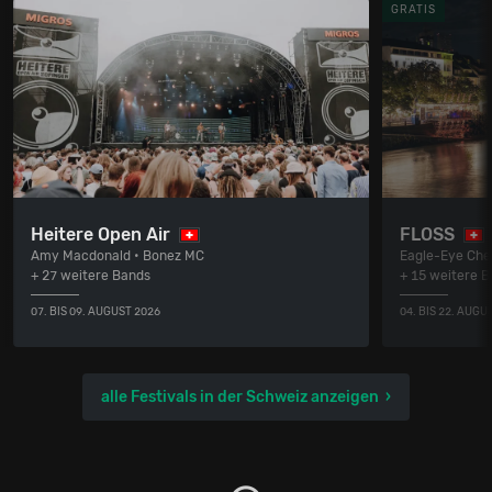
GRATIS
Heitere Open Air
FLOSS
Amy Macdonald • Bonez MC
Eagle-Eye Cher
+ 27 weitere Bands
+ 15 weitere 
07. BIS 09. AUGUST 2026
04. BIS 22. AUGU
alle Festivals in der Schweiz anzeigen