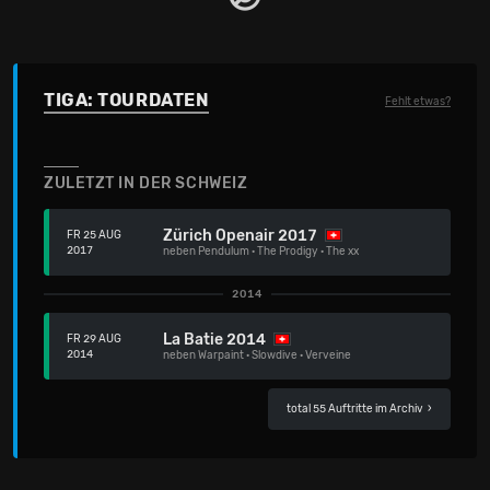
TIGA: TOURDATEN
Fehlt etwas?
ZULETZT IN DER SCHWEIZ
Zürich Openair 2017
FR 25 AUG
2017
neben
Pendulum
·
The Prodigy
·
The xx
2014
La Batie 2014
FR 29 AUG
2014
neben
Warpaint
·
Slowdive
·
Verveine
total 55 Auftritte im Archiv
›