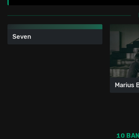
Seven
Marius 
10 BA