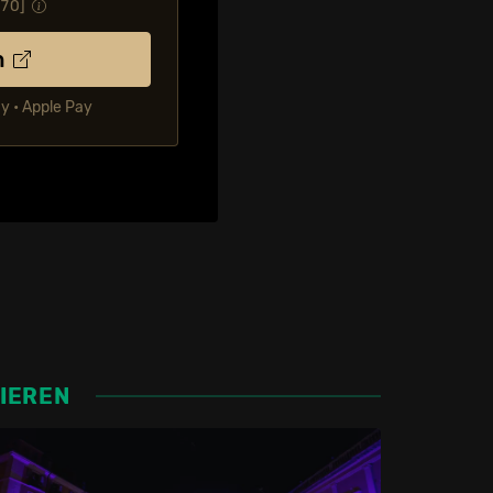
.70
]
n
ay • Apple Pay
SIEREN