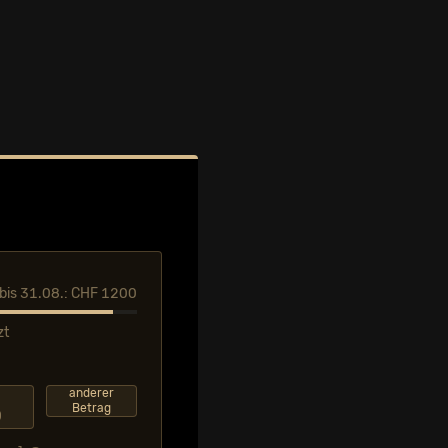
l bis 31.08.: CHF 1200
zt
F
anderer
Betrag
0