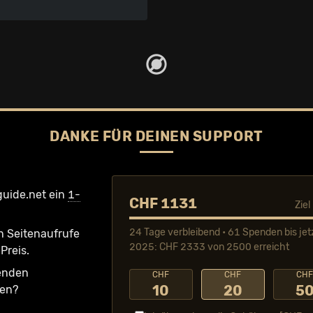
DANKE FÜR DEINEN SUPPORT
guide.net ein
1-
CHF 1131
Zie
24 Tage verbleibend • 61 Spenden bis jet
n Seiten­aufrufe
2025: CHF 2333 von 2500 erreicht
Preis.
fenden
CHF
CHF
CH
10
20
5
ken?