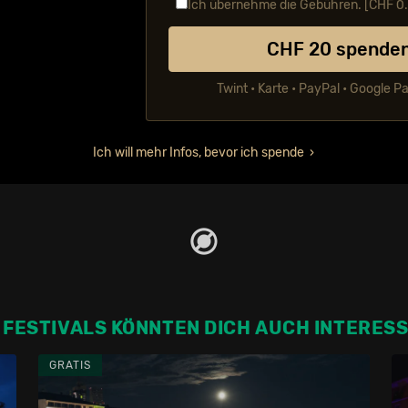
Ich übernehme die Gebühren. [CHF
0
CHF
20
spende
Twint • Karte • PayPal • Google P
Ich will mehr Infos, bevor ich spende
 FESTIVALS KÖNNTEN DICH AUCH INTERES
GRATIS