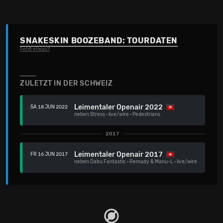
SNAKESKIN BOOZEBAND: TOURDATEN
Fehlt etwas?
ZULETZT IN DER SCHWEIZ
Leimentaler Openair 2022
SA 18 JUN 2022
neben
Stress
·
live/wire
·
Pedestrians
2017
Leimentaler Openair 2017
FR 16 JUN 2017
neben
Dabu Fantastic
·
Remady & Manu-L
·
live/wire