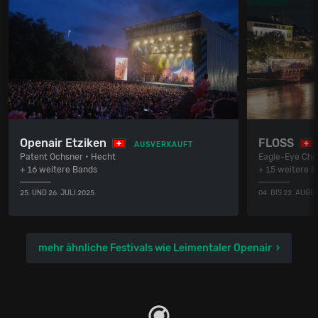
Openair Etziken
FLOSS
AUSVERKAUFT
Patent Ochsner • Hecht
Eagle-Eye Cher
+ 16 weitere Bands
+ 15 weitere 
25. UND 26. JULI 2025
04. BIS 22. AUGU
mehr ähnliche Festivals wie Leimentaler Openair