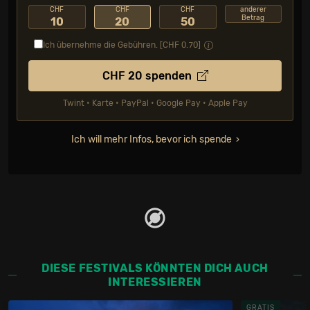
CHF
CHF
CHF
anderer
Betrag
10
20
50
Ich übernehme die Gebühren. [CHF
0.70
]
CHF
20
spenden
Twint • Karte • PayPal • Google Pay • Apple Pay
Ich will mehr Infos, bevor ich spende
DIESE FESTIVALS KÖNNTEN DICH AUCH
INTERESSIEREN
GRATIS