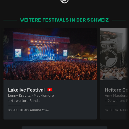
WEITERE FESTIVALS IN DER SCHWEIZ
Lakelive Festival
Heitere Op
Lenny Kravitz • Macklemore
Amy Macdonal
+ 41 weitere Bands
+ 27 weitere 
30. JULI BIS 08. AUGUST 2026
07. BIS 09. AUGU