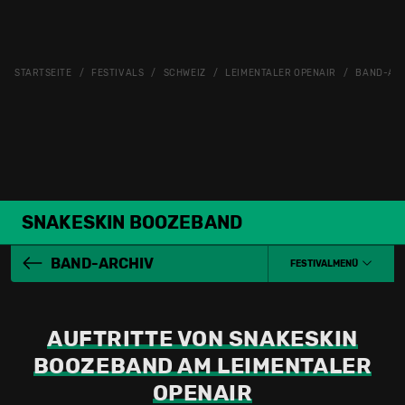
STARTSEITE
FESTIVALS
SCHWEIZ
LEIMENTALER OPENAIR
BAND-AR
SNAKESKIN BOOZEBAND
BAND-ARCHIV
FESTIVALMENÜ
AUFTRITTE VON SNAKESKIN
BOOZEBAND AM LEIMENTALER
OPENAIR