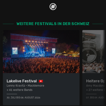
WEITERE FESTIVALS IN DER SCHWEIZ
Lakelive Festival
Heitere Op
Lenny Kravitz • Macklemore
Amy Macdonal
+ 41 weitere Bands
+ 27 weitere 
30. JULI BIS 08. AUGUST 2026
07. BIS 09. AUGU