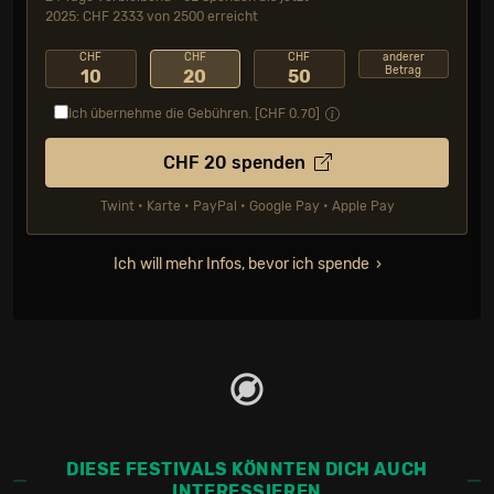
2025: CHF 2333 von 2500 erreicht
CHF
CHF
CHF
anderer
Betrag
10
20
50
Ich übernehme die Gebühren. [CHF
0.70
]
CHF
20
spenden
Twint • Karte • PayPal • Google Pay • Apple Pay
Ich will mehr Infos, bevor ich spende
DIESE FESTIVALS KÖNNTEN DICH AUCH
INTERESSIEREN