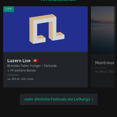
TIPP
Luzern Live
Montreux 
Brandão Faber Hunger • Darkside
+ 79 weitere Bands
02. BIS 17. JULI 
16. BIS 25. JULI 2026
mehr ähnliche Festivals wie Lethargy