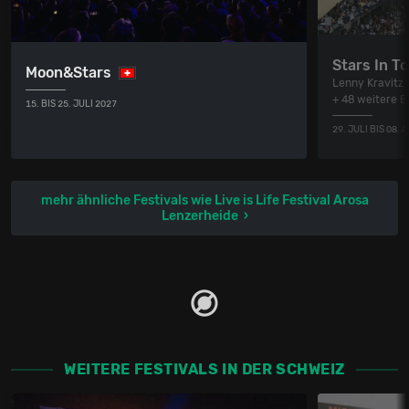
Stars In T
Moon&Stars
Lenny Kravitz 
+ 48 weitere 
15. BIS 25. JULI 2027
29. JULI BIS 08.
mehr ähnliche Festivals wie Live is Life Festival Arosa
Lenzerheide
WEITERE FESTIVALS IN DER SCHWEIZ