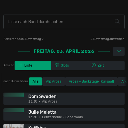
Sortieren nach:
Auftrittstag
Auftrittstag auswählen
FREITAG, 03. APRIL 2026
Liste
Slots
Zeit
Ansicht:
Alle
Alp Arosa
Arosa - Backstage [Kursaal]
Aros
nach Bühne filtern:
Dom Sweden
13:30
Alp Arosa
Julie Meletta
13:30
Lenzerheide - Scharmoin
Kaffkiez