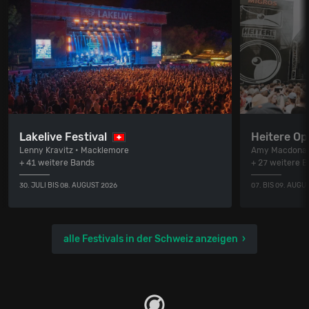
Lakelive Festival
Heitere Op
Lenny Kravitz • Macklemore
Amy Macdonal
+ 41 weitere Bands
+ 27 weitere 
30. JULI BIS 08. AUGUST 2026
07. BIS 09. AUGU
alle Festivals in der Schweiz anzeigen