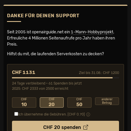
DANKE FÜR DEINEN SUPPORT
Seit 2005 ist openairguide.net ein
1-Mann-Hobbyprojekt
.
Erfreuliche 4 Millionen Seiten­aufrufe pro Jahr haben ihren
Preis.
Hilfst du mit, die laufenden Serverkosten zu decken?
CHF 1131
Ziel bis 31.08.: CHF 1200
24 Tage verbleibend • 61 Spenden bis jetzt
2025: CHF 2333 von 2500 erreicht
CHF
CHF
CHF
anderer
Betrag
10
20
50
Ich übernehme die Gebühren. [CHF
0.70
]
CHF
20
spenden