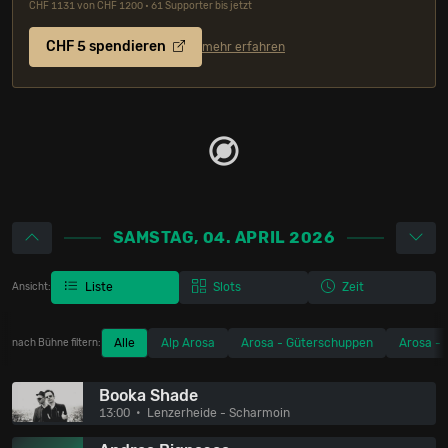
CHF 1131 von CHF 1200 • 61 Supporter bis jetzt
CHF 5 spendieren
mehr erfahren
SAMSTAG, 04. APRIL 2026
Liste
Slots
Zeit
Ansicht:
Alle
Alp Arosa
Arosa - Güterschuppen
Arosa - 
nach Bühne filtern:
Booka Shade
13:00
Lenzerheide - Scharmoin