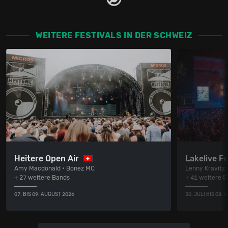
WEITERE FESTIVALS IN DER SCHWEIZ
Heitere Open Air
Lakelive Fe
Amy Macdonald • Bonez MC
Lenny Kravitz
+ 27 weitere Bands
+ 41 weitere 
07. BIS 09. AUGUST 2026
30. JULI BIS 08.