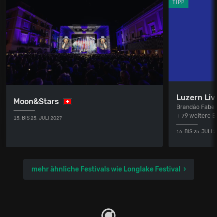
TIPP
Luzern Liv
Moon&Stars
Brandão Faber
+ 79 weitere 
15. BIS 25. JULI 2027
16. BIS 25. JULI 
mehr ähnliche Festivals wie Longlake Festival