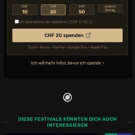
CHF
CHF
CHF
anderer
Betrag
10
20
50
Ich übernehme die Gebühren. [CHF
0.70
]
CHF
20
spenden
Twint • Karte • PayPal • Google Pay • Apple Pay
Ich will mehr Infos, bevor ich spende
DIESE FESTIVALS KÖNNTEN DICH AUCH
INTERESSIEREN