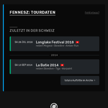
FENNESZ: TOURDATEN
Fehlt etwas?
ZULETZT IN DER SCHWEIZ
Longlake Festival 2018
SA 28 JUL 2018
neben
Mogwai
·
Slowdive
·
Amber Run
2014
La Batie 2014
SA 13 SEP 2014
neben
Slowdive
·
Tiga
·
Warpaint
total 6 Auftritte im Archiv
›