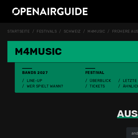
STARTSEITE
FESTIVALS
SCHWEIZ
M4MUSIC
FRÜHERE AU
M4MUSIC
BANDS 2027
FESTIVAL
LINE-UP
ÜBERBLICK
LETZTE
WER SPIELT WANN?
TICKETS
ÄHNLIC
AUS
and