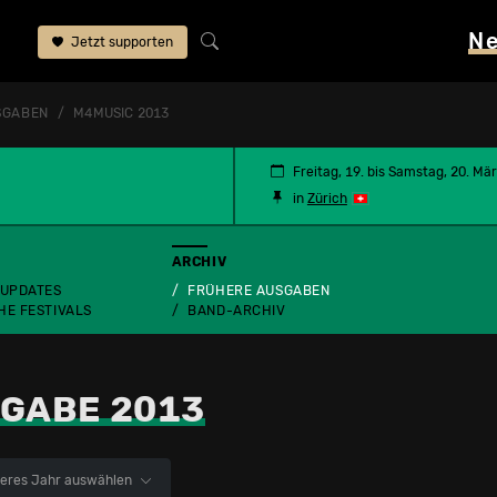
N
Jetzt supporten
SGABEN
M4MUSIC 2013
Freitag, 19. bis Samstag, 20. Mä
in
Zürich
ARCHIV
 UPDATES
FRÜHERE AUSGABEN
HE FESTIVALS
BAND-ARCHIV
GABE 2013
eres Jahr auswählen