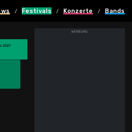
ews
Festivals
Konzerte
Bands
/
/
/
WERBUNG
rz 2027