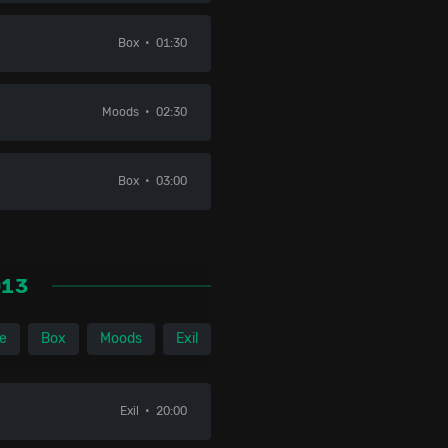
Box
01:30
Moods
02:30
Box
03:00
013
le
Box
Moods
Exil
Exil
20:00