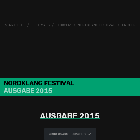
STARTSEITE
FESTIVALS
SCHWEIZ
NORDKLANG FESTIVAL
FRÜHERE 
NORDKLANG FESTIVAL
AUSGABE 2015
AUSGABE 2015
anderes Jahr auswählen