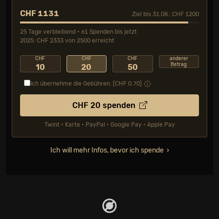
CHF 1131
Ziel bis 31.08.: CHF 1200
25 Tage verbleibend • 61 Spenden bis jetzt
2025: CHF 2333 von 2500 erreicht
CHF
CHF
CHF
anderer
Betrag
10
20
50
Ich übernehme die Gebühren. [CHF
0.70
]
CHF
20
spenden
Twint • Karte • PayPal • Google Pay • Apple Pay
Ich will mehr Infos, bevor ich spende