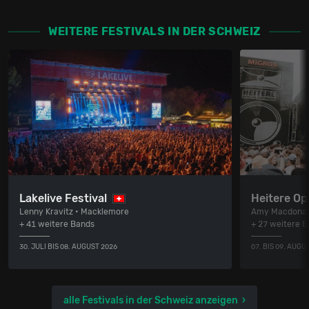
WEITERE FESTIVALS IN DER SCHWEIZ
Lakelive Festival
Heitere Op
Lenny Kravitz • Macklemore
Amy Macdonal
+ 41 weitere Bands
+ 27 weitere 
30. JULI BIS 08. AUGUST 2026
07. BIS 09. AUGU
alle Festivals in der Schweiz anzeigen