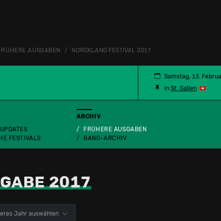
FRÜHERE AUSGABEN
NORDKLANG FESTIVAL 2017
Samstag, 13. Febru
in
St. Gallen
ARCHIV
 UPDATES
FRÜHERE AUSGABEN
HE FESTIVALS
BAND-ARCHIV
GABE 2017
eres Jahr auswählen