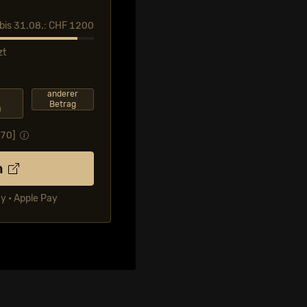
l bis 31.08.: CHF 1200
zt
F
anderer
Betrag
0
.70
]
n
ay • Apple Pay