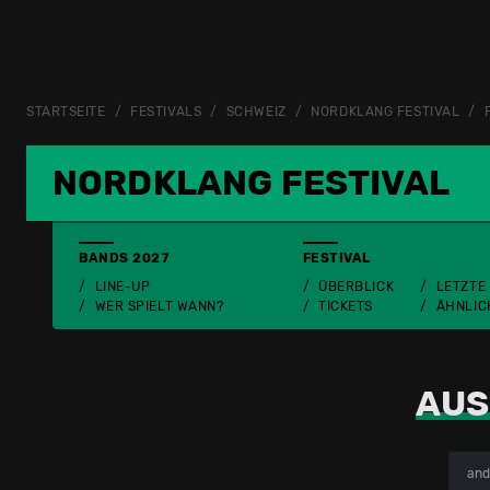
STARTSEITE
FESTIVALS
SCHWEIZ
NORDKLANG FESTIVAL
NORDKLANG FESTIVAL
BANDS 2027
FESTIVAL
LINE-UP
ÜBERBLICK
LETZTE
WER SPIELT WANN?
TICKETS
ÄHNLIC
AUS
and