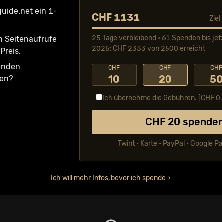
guide.net ein
1-
CHF 1131
Zie
25 Tage verbleibend • 61 Spenden bis jet
n Seiten­aufrufe
2025: CHF 2333 von 2500 erreicht
Preis.
fenden
CHF
CHF
CH
10
20
5
ken?
Ich übernehme die Gebühren. [CHF
0
CHF
20
spende
Twint • Karte • PayPal • Google P
Ich will mehr Infos, bevor ich spende