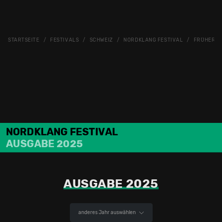
STARTSEITE
FESTIVALS
SCHWEIZ
NORDKLANG FESTIVAL
FRÜHERE 
NORDKLANG FESTIVAL
AUSGABE 2025
AUSGABE 2025
anderes Jahr auswählen