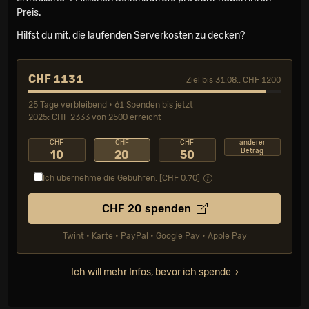
Preis.
Hilfst du mit, die laufenden Serverkosten zu decken?
CHF 1131
Ziel bis 31.08.: CHF 1200
25 Tage verbleibend • 61 Spenden bis jetzt
2025: CHF 2333 von 2500 erreicht
CHF
CHF
CHF
anderer
Betrag
10
20
50
Ich übernehme die Gebühren. [CHF
0.70
]
CHF
20
spenden
Twint • Karte • PayPal • Google Pay • Apple Pay
Ich will mehr Infos, bevor ich spende