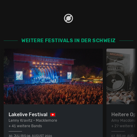
WEITERE FESTIVALS IN DER SCHWEIZ
Lakelive Festival
Heitere Op
Lenny Kravitz • Macklemore
Amy Macdonal
+ 41 weitere Bands
+ 27 weitere 
30. JULI BIS 08. AUGUST 2026
07. BIS 09. AUGU