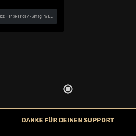
uzzi
·
Tribe Friday
·
Smag På Dig Selv
DANKE FÜR DEINEN SUPPORT