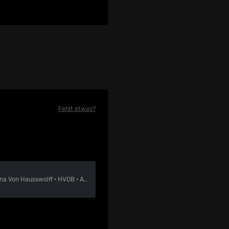
Fehlt etwas?
na Von Hausswolff
·
HVOB
·
Amistat