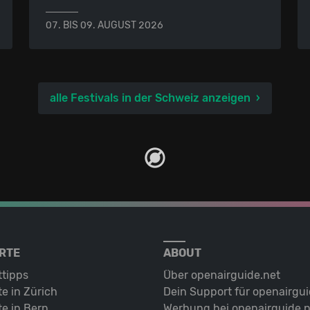
07. BIS 09. AUGUST 2026
alle Festivals in der Schweiz anzeigen
RTE
ABOUT
ttipps
Über openairguide.net
e in Zürich
Dein Support für openairgui
e in Bern
Werbung bei openairguide.n