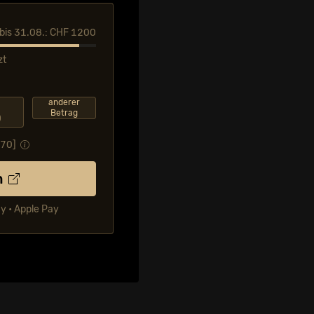
l bis 31.08.: CHF 1200
zt
F
anderer
Betrag
0
.70
]
n
ay • Apple Pay