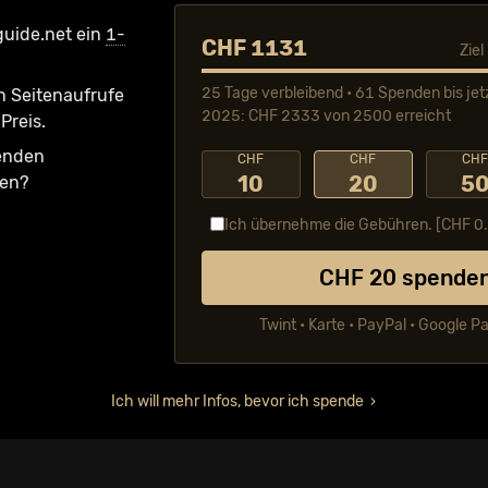
guide.net ein
1-
CHF 1131
Zie
25 Tage verbleibend • 61 Spenden bis jet
n Seiten­aufrufe
2025: CHF 2333 von 2500 erreicht
Preis.
fenden
CHF
CHF
CH
10
20
5
ken?
Ich übernehme die Gebühren. [CHF
0
CHF
20
spende
Twint • Karte • PayPal • Google P
Ich will mehr Infos, bevor ich spende