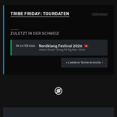
TRIBE FRIDAY: TOURDATEN
Fehlt etwas?
ZULETZT IN DER SCHWEIZ
Nordklang Festival 2026
SA 21 FEB 2026
neben
Stuzzi
·
Smag På Dig Selv
·
Dork
+ 1 weiterer Termin im Archiv
›