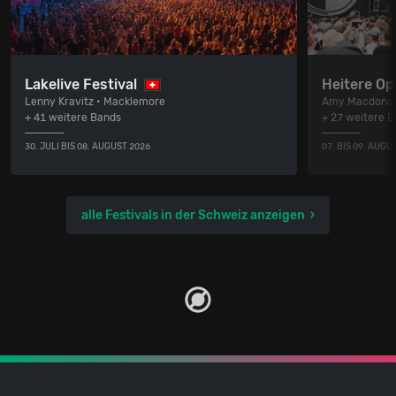
Lakelive Festival
Heitere Op
Lenny Kravitz • Macklemore
Amy Macdonal
+ 41 weitere Bands
+ 27 weitere 
30. JULI BIS 08. AUGUST 2026
07. BIS 09. AUGU
alle Festivals in der Schweiz anzeigen