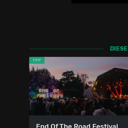
DIESE
TIPP
End Of The Road Festival