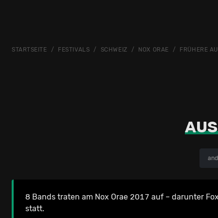
STARTSEITE
FESTIVALS
SCHWEIZ
NOX ORAE
FRÜHERE A
AUS
and
8 Bands traten am Nox Orae 2017 auf – darunter Fo
statt.