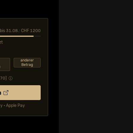
l bis 31.08.: CHF 1200
zt
F
anderer
Betrag
0
.70
]
n
ay • Apple Pay