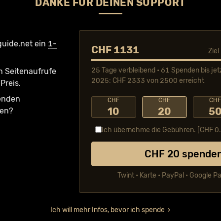
DANKE FÜR DEINEN SUPPORT
guide.net ein
1-
CHF 1131
Zie
25 Tage verbleibend • 61 Spenden bis jet
n Seiten­aufrufe
2025: CHF 2333 von 2500 erreicht
Preis.
fenden
CHF
CHF
CH
10
20
5
ken?
Ich übernehme die Gebühren. [CHF
0
CHF
20
spende
Twint • Karte • PayPal • Google P
Ich will mehr Infos, bevor ich spende