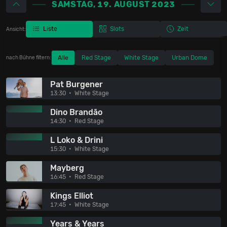
SAMSTAG, 19. AUGUST 2023
Liste
Slots
Zeit
Ansicht:
Alle
Red Stage
White Stage
Urban Dome
nach Bühne filtern:
Pat Burgener
13:30
White Stage
Dino Brandão
14:30
Red Stage
L Loko & Drini
15:30
White Stage
Mayberg
16:45
Red Stage
Kings Elliot
17:45
White Stage
Years & Years