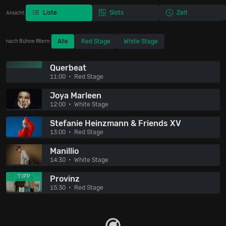
Liste
Slots
Zeit
Ansicht:
Alle
Red Stage
White Stage
nach Bühne filtern:
Querbeat
11:00
Red Stage
Joya Marleen
12:00
White Stage
Stefanie Heinzmann & Friends XV
13:00
Red Stage
Manillio
14:30
White Stage
TIPP
Provinz
15:30
Red Stage