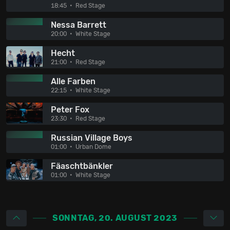
18:45
Red Stage
Nessa Barrett
20:00
White Stage
Hecht
21:00
Red Stage
Alle Farben
22:15
White Stage
Peter Fox
23:30
Red Stage
Russian Village Boys
01:00
Urban Dome
Fäaschtbänkler
01:00
White Stage
SONNTAG, 20. AUGUST 2023