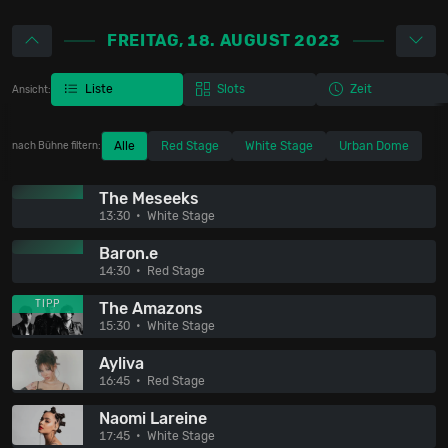
FREITAG, 18. AUGUST 2023
Liste
Slots
Zeit
Ansicht:
Alle
Red Stage
White Stage
Urban Dome
nach Bühne filtern:
The Meseeks
13:30
White Stage
Baron.e
14:30
Red Stage
TIPP
The Amazons
15:30
White Stage
Ayliva
16:45
Red Stage
Naomi Lareine
17:45
White Stage