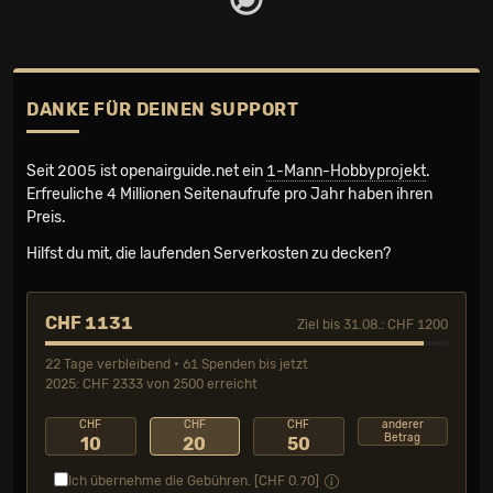
DANKE FÜR DEINEN SUPPORT
Seit 2005 ist openairguide.net ein
1-Mann-Hobbyprojekt
.
Erfreuliche 4 Millionen Seiten­aufrufe pro Jahr haben ihren
Preis.
Hilfst du mit, die laufenden Serverkosten zu decken?
CHF 1131
Ziel bis 31.08.: CHF 1200
22 Tage verbleibend • 61 Spenden bis jetzt
2025: CHF 2333 von 2500 erreicht
CHF
CHF
CHF
anderer
Betrag
10
20
50
Ich übernehme die Gebühren. [CHF
0.70
]