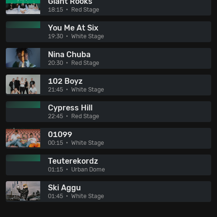
Giant Rooks
18:15
Red Stage
You Me At Six
19:30
White Stage
Nina Chuba
20:30
Red Stage
102 Boyz
21:45
White Stage
Cypress Hill
22:45
Red Stage
01099
00:15
White Stage
Teuterekordz
01:15
Urban Dome
Ski Aggu
01:45
White Stage