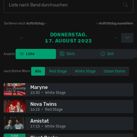
Sortieren nach:
Auftrittstag
Auftrittstag auswählen
DONNERSTAG,
17. AUGUST 2023
Liste
Slots
Zeit
Ansicht:
Alle
Red Stage
White Stage
Urban Dome
nach Bühne filtern:
Maryne
15:30
White Stage
Nova Twins
16:15
Red Stage
Amistat
17:15
White Stage
TIPP