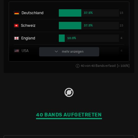
Deutschland
37.5%
15
Schweiz
37.5%
15
England
10.0%
4
USA
10.0%
4
mehr anzeigen
Russland
2.5%
1
40
von
40
Bands erfasst
[=
100
%]
Spanien
2.5%
1
40 BANDS AUFGETRETEN