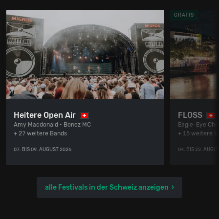
GRATIS
Heitere Open Air
FLOSS
Amy Macdonald • Bonez MC
Eagle-Eye Cher
+ 27 weitere Bands
+ 15 weitere 
07. BIS 09. AUGUST 2026
04. BIS 22. AUGU
alle Festivals in der Schweiz anzeigen