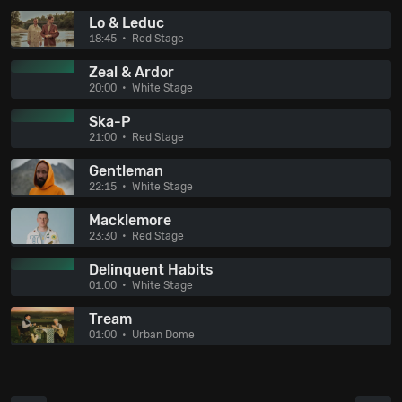
Lo & Leduc
18:45
Red Stage
Zeal & Ardor
20:00
White Stage
Ska-P
21:00
Red Stage
Gentleman
22:15
White Stage
Macklemore
23:30
Red Stage
Delinquent Habits
01:00
White Stage
Tream
01:00
Urban Dome