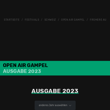
STARTSEITE
FESTIVALS
SCHWEIZ
OPEN AIR GAMPEL
FRÜHERE AUS
OPEN AIR GAMPEL
AUSGABE 2023
AUSGABE 2023
anderes Jahr auswählen