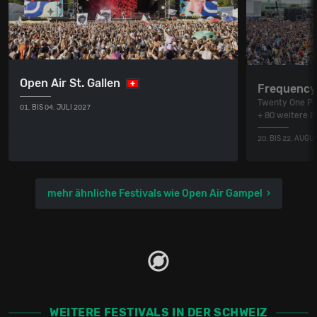
Open Air St. Gallen
Frequency 
Twenty One Pil
01. BIS 04. JULI 2027
+ 80 weitere 
20. BIS 22. AUGU
mehr ähnliche Festivals wie Open Air Gampel
WEITERE FESTIVALS IN DER SCHWEIZ