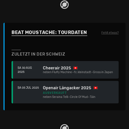
BEAT MOUSTACHE: TOURDATEN
Fehlt etwas?
ZULETZT IN DER SCHWEIZ
Cheerair 2025
SA 30 AUG
2025
neben
Fluffy Machine
·
fc.kleinstadt
·
Gross in Japan
Openair Längacker 2025
SA 05 JUL 2025
AUSVERKAUFT
neben
Seraina Telli
·
Circle Of Mud
·
Táin