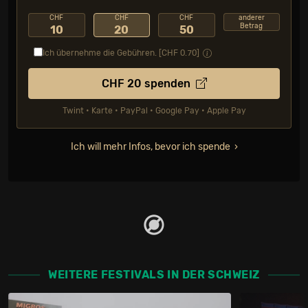
CHF
CHF
CHF
anderer
Betrag
10
20
50
Ich übernehme die Gebühren. [CHF
0.70
]
CHF
20
spenden
Twint • Karte • PayPal • Google Pay • Apple Pay
Ich will mehr Infos, bevor ich spende
WEITERE FESTIVALS IN DER SCHWEIZ