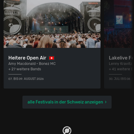
Heitere Open Air
Lakelive Fe
Amy Macdonald • Bonez MC
Lenny Kravitz
+ 27 weitere Bands
+ 41 weitere 
07. BIS 09. AUGUST 2026
30. JULI BIS 08.
alle Festivals in der Schweiz anzeigen