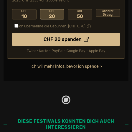
2025: CHF 2333 von 2500 erreicht
CHF
CHF
CHF
anderer
Betrag
10
20
50
Ich übernehme die Gebühren. [CHF
0.70
]
CHF
20
spenden
Twint • Karte • PayPal • Google Pay • Apple Pay
Ich will mehr Infos, bevor ich spende
DIESE FESTIVALS KÖNNTEN DICH AUCH
INTERESSIEREN