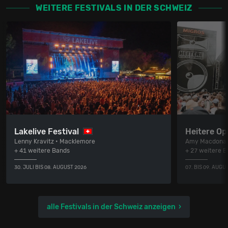
WEITERE FESTIVALS IN DER SCHWEIZ
Lakelive Festival
Heitere Op
Lenny Kravitz • Macklemore
Amy Macdonal
+ 41 weitere Bands
+ 27 weitere 
30. JULI BIS 08. AUGUST 2026
07. BIS 09. AUGU
alle Festivals in der Schweiz anzeigen