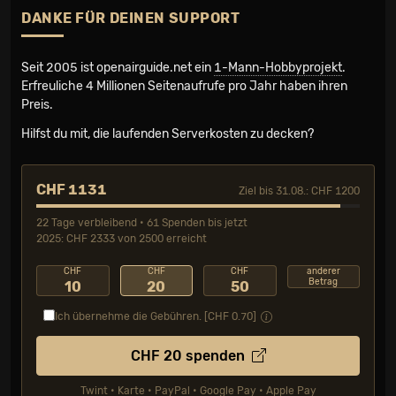
DANKE FÜR DEINEN SUPPORT
Seit 2005 ist openairguide.net ein
1-Mann-Hobbyprojekt
.
Erfreuliche 4 Millionen Seiten­aufrufe pro Jahr haben ihren
Preis.
Hilfst du mit, die laufenden Serverkosten zu decken?
CHF 1131
Ziel bis 31.08.: CHF 1200
22 Tage verbleibend • 61 Spenden bis jetzt
2025: CHF 2333 von 2500 erreicht
CHF
CHF
CHF
anderer
Betrag
10
20
50
Ich übernehme die Gebühren. [CHF
0.70
]
CHF
20
spenden
Twint • Karte • PayPal • Google Pay • Apple Pay