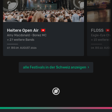
Heitere Open Air
FLOSS
Amy Macdonald • Bonez MC
Eagle-Eye Cher
+ 27 weitere Bands
+ 15 weitere 
07. BIS 09. AUGUST 2026
04. BIS 22. AUGU
alle Festivals in der Schweiz anzeigen