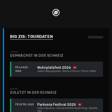
BIG ZIS: TOURDATEN
Fehlt etwas?
DEMNÄCHST IN DER SCHWEIZ
Wuhrplatzfest 2026
FR 14 AUG
2026
neben
Skassapunka
·
Moira x Otrava
·
Prince Jelleh
ZULETZT IN DER SCHWEIZ
Parkonia Festival 2025
FR 25 JUL 2025
neben
Nickless
·
Fischermätteli Hood Gäng
·
Swatka
City