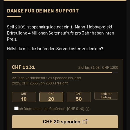
DANKE FÜR DEINEN SUPPORT
Seit 2005 ist openairguide.net ein
1-Mann-Hobbyprojekt
.
Erfreuliche 4 Millionen Seiten­aufrufe pro Jahr haben ihren
Preis.
Hilfst du mit, die laufenden Serverkosten zu decken?
CHF 1131
Ziel bis 31.08.: CHF 1200
22 Tage verbleibend • 61 Spenden bis jetzt
2025: CHF 2333 von 2500 erreicht
CHF
CHF
CHF
anderer
Betrag
10
20
50
Ich übernehme die Gebühren. [CHF
0.70
]
CHF
20
spenden