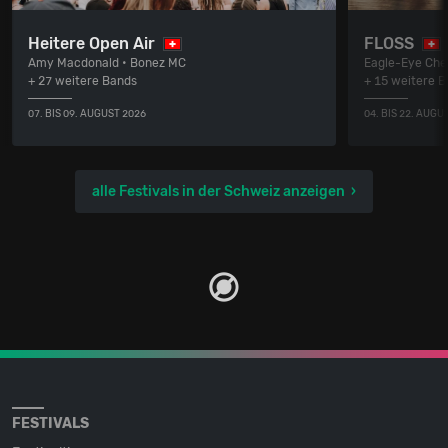
Heitere Open Air
FLOSS
Amy Macdonald • Bonez MC
Eagle-Eye Cher
+ 27 weitere Bands
+ 15 weitere 
07. BIS 09. AUGUST 2026
04. BIS 22. AUGU
alle Festivals in der Schweiz anzeigen
FESTIVALS