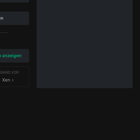
en
p anzeigen
 BAND VOR
Xen