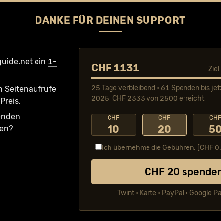
DANKE FÜR DEINEN SUPPORT
guide.net ein
1-
CHF 1131
Zie
25 Tage verbleibend • 61 Spenden bis jet
n Seiten­aufrufe
2025: CHF 2333 von 2500 erreicht
Preis.
fenden
CHF
CHF
CH
10
20
5
ken?
Ich übernehme die Gebühren. [CHF
0
CHF
20
spende
Twint • Karte • PayPal • Google P