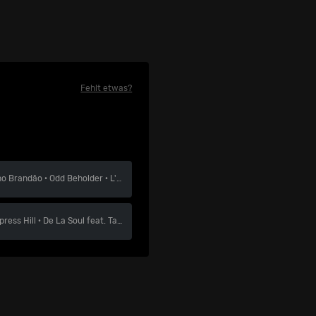
Fehlt etwas?
no Brandão
·
Odd Beholder
·
L'Eclair
press Hill
·
De La Soul feat. Talib Kweli & Yasiin Bey
·
Ferg