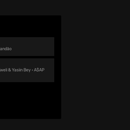
randão
weli & Yasiin Bey • A$AP