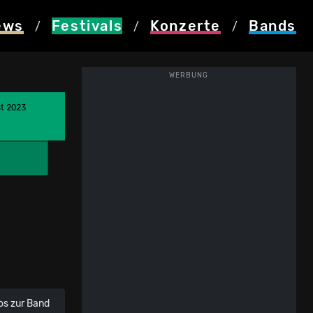
ews
Festivals
Konzerte
Bands
/
/
/
WERBUNG
st 2023
os zur Band