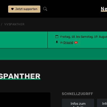
N
Jetzt supporten
VVSPANTHER
Freitag, 18. bis Samstag, 19. Augu
in
Orpund
SPANTHER
SCHNELLZUGRIFF
Infos zum
Inf