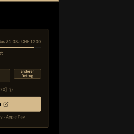
l bis 31.08.: CHF 1200
zt
F
anderer
Betrag
0
.70
]
n
ay • Apple Pay