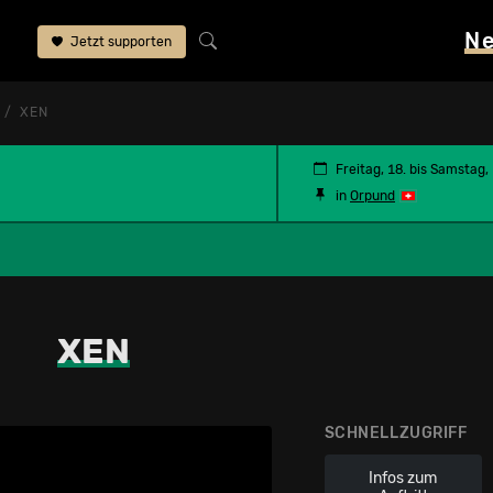
N
Jetzt supporten
XEN
Freitag, 18. bis Samstag,
in
Orpund
XEN
SCHNELLZUGRIFF
Infos zum