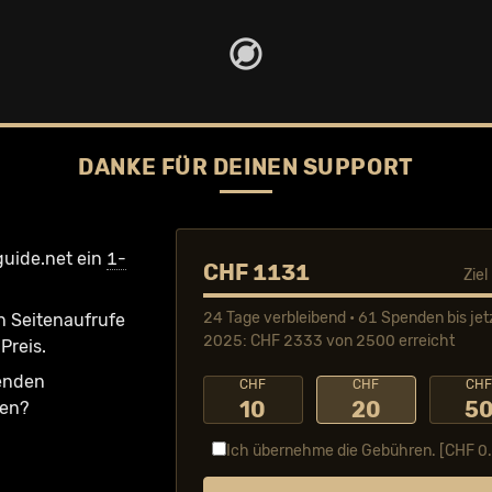
DANKE FÜR DEINEN SUPPORT
guide.net ein
1-
CHF 1131
Zie
24 Tage verbleibend • 61 Spenden bis jet
n Seiten­aufrufe
2025: CHF 2333 von 2500 erreicht
Preis.
fenden
CHF
CHF
CH
10
20
5
ken?
Ich übernehme die Gebühren. [CHF
0