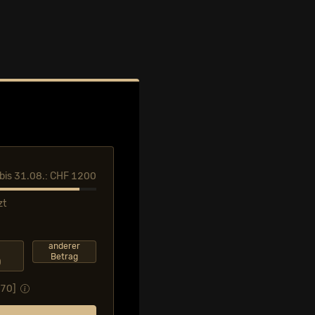
l bis 31.08.: CHF 1200
zt
F
anderer
Betrag
0
.70
]