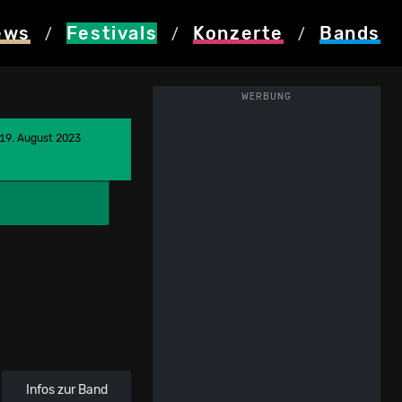
ews
Festivals
Konzerte
Bands
/
/
/
WERBUNG
 19. August 2023
Infos zur Band