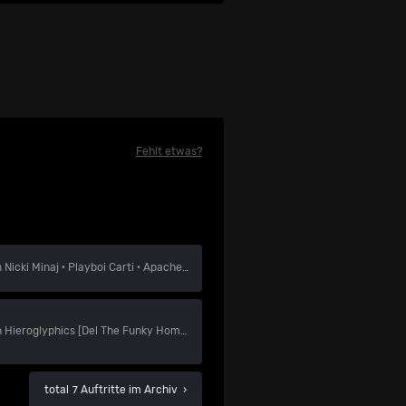
Fehlt etwas?
n
Nicki Minaj
·
Playboi Carti
·
Apache 207
n
Hieroglyphics [Del The Funky Homosapien / Souls Of Mischief / Casual / Pep Love / Domino / DJ Toure]
total 7 Auftritte im Archiv
›