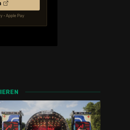
n
ay • Apple Pay
SIEREN