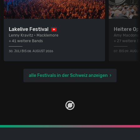
Lakelive Festival
Heitere Op
Lenny Kravitz • Macklemore
Amy Macdonal
+ 41 weitere Bands
+ 27 weitere 
30. JULI BIS 08. AUGUST 2026
07. BIS 09. AUGU
alle Festivals in der Schweiz anzeigen