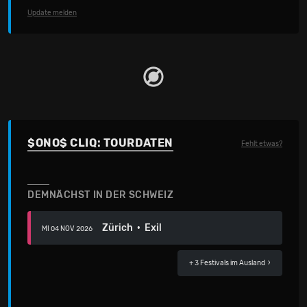
Update melden
$ONO$ CLIQ: TOURDATEN
Fehlt etwas?
DEMNÄCHST IN DER SCHWEIZ
Zürich · Exil
MI 04 NOV 2026
+ 3 Festivals
im Ausland ›