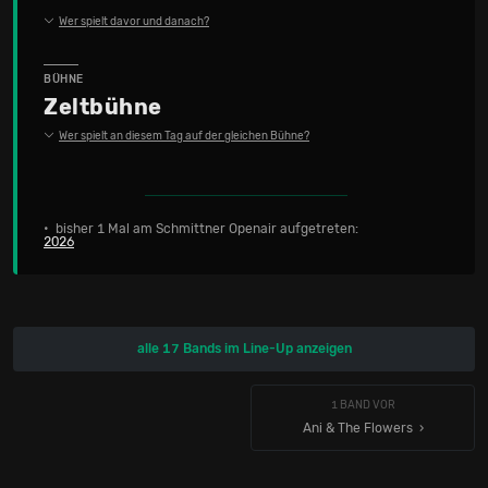
Wer spielt davor und danach?
BÜHNE
Zeltbühne
Wer spielt an diesem Tag auf der gleichen Bühne?
• bisher 1 Mal am Schmittner Openair aufgetreten:
2026
alle 17 Bands im Line-Up anzeigen
1 BAND VOR
Ani & The Flowers