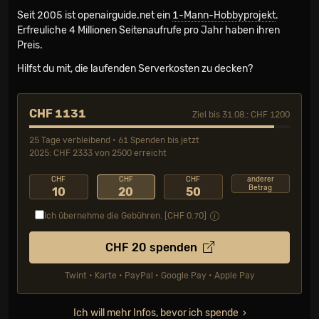
Seit 2005 ist openairguide.net ein
1-Mann-Hobbyprojekt
.
Erfreuliche 4 Millionen Seiten­aufrufe pro Jahr haben ihren
Preis.
Hilfst du mit, die laufenden Serverkosten zu decken?
CHF 1131
Ziel bis 31.08.: CHF 1200
25 Tage verbleibend • 61 Spenden bis jetzt
2025: CHF 2333 von 2500 erreicht
CHF
CHF
CHF
anderer
Betrag
10
20
50
Ich übernehme die Gebühren. [CHF
0.70
]
CHF
20
spenden
Twint • Karte • PayPal • Google Pay • Apple Pay
Ich will mehr Infos, bevor ich spende