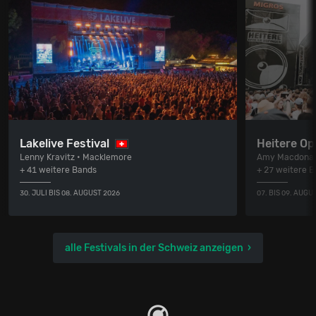
Lakelive Festival
Heitere Op
Lenny Kravitz • Macklemore
Amy Macdonal
+ 41 weitere Bands
+ 27 weitere 
30. JULI BIS 08. AUGUST 2026
07. BIS 09. AUGU
alle Festivals in der Schweiz anzeigen