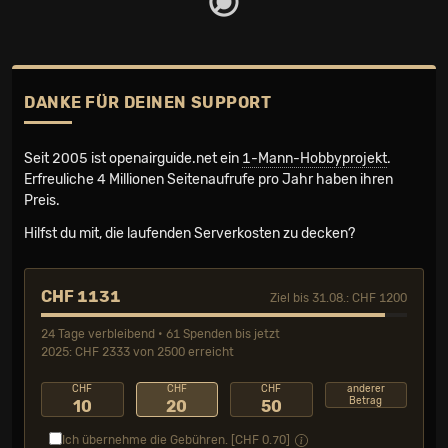
DANKE FÜR DEINEN SUPPORT
Seit 2005 ist openairguide.net ein
1-Mann-Hobbyprojekt
.
Erfreuliche 4 Millionen Seiten­aufrufe pro Jahr haben ihren
Preis.
Hilfst du mit, die laufenden Serverkosten zu decken?
CHF 1131
Ziel bis 31.08.: CHF 1200
24 Tage verbleibend • 61 Spenden bis jetzt
2025: CHF 2333 von 2500 erreicht
CHF
CHF
CHF
anderer
Betrag
10
20
50
Ich übernehme die Gebühren. [CHF
0.70
]