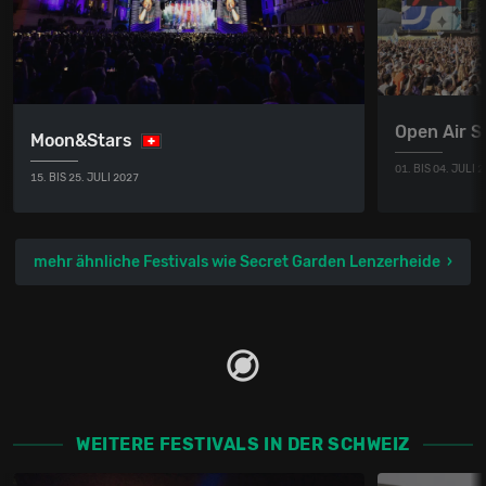
Open Air St
Moon&Stars
01. BIS 04. JULI 
15. BIS 25. JULI 2027
mehr ähnliche Festivals wie Secret Garden Lenzerheide
WEITERE FESTIVALS IN DER SCHWEIZ