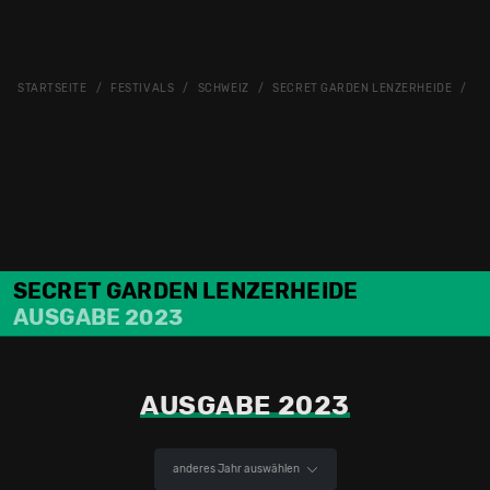
STARTSEITE
FESTIVALS
SCHWEIZ
SECRET GARDEN LENZERHEIDE
F
SECRET GARDEN LENZERHEIDE
AUSGABE 2023
AUSGABE 2023
anderes Jahr auswählen