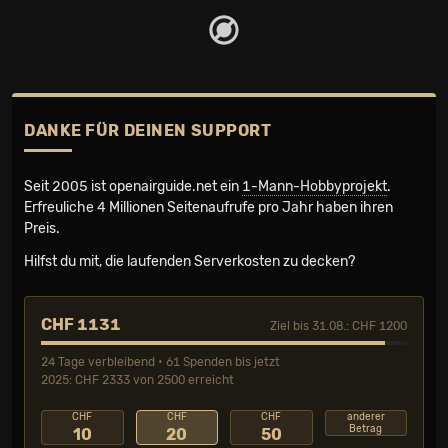
DANKE FÜR DEINEN SUPPORT
Seit 2005 ist openairguide.net ein
1-Mann-Hobbyprojekt
.
Erfreuliche 4 Millionen Seiten­aufrufe pro Jahr haben ihren
Preis.
Hilfst du mit, die laufenden Serverkosten zu decken?
CHF 1131
Ziel bis 31.08.: CHF 1200
24 Tage verbleibend • 61 Spenden bis jetzt
2025: CHF 2333 von 2500 erreicht
CHF
CHF
CHF
anderer
Betrag
10
20
50