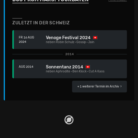
Fehlt etwas?
ZULETZT IN DER SCHWEIZ
Venoge Festival 2024
FR 16 AUG
2024
neben
Robin Schulz
·
Gossip
·
Jain
2014
Sonnentanz 2014
AUG 2014
neben
Aphrodite
·
Ben Klock
·
Cut A Kaos
+ 1 weiterer Termin im Archiv
›