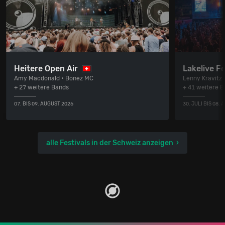
Heitere Open Air
Lakelive Fe
Amy Macdonald • Bonez MC
Lenny Kravitz
+ 27 weitere Bands
+ 41 weitere 
07. BIS 09. AUGUST 2026
30. JULI BIS 08.
alle Festivals in der Schweiz anzeigen