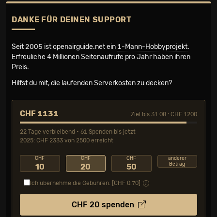
DANKE FÜR DEINEN SUPPORT
Seit 2005 ist openairguide.net ein
1-Mann-Hobbyprojekt
.
Erfreuliche 4 Millionen Seiten­aufrufe pro Jahr haben ihren
Preis.
Hilfst du mit, die laufenden Serverkosten zu decken?
CHF 1131
Ziel bis 31.08.: CHF 1200
22 Tage verbleibend • 61 Spenden bis jetzt
2025: CHF 2333 von 2500 erreicht
CHF
CHF
CHF
anderer
Betrag
10
20
50
Ich übernehme die Gebühren. [CHF
0.70
]
CHF
20
spenden