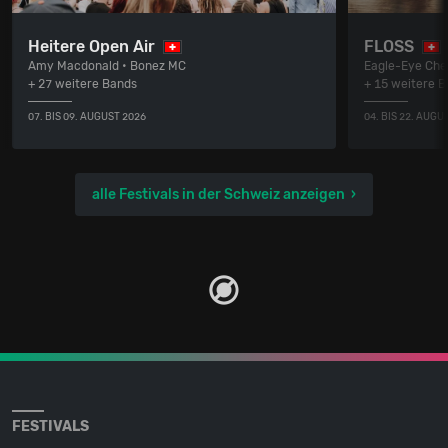
Heitere Open Air
FLOSS
Amy Macdonald • Bonez MC
Eagle-Eye Cher
+ 27 weitere Bands
+ 15 weitere 
07. BIS 09. AUGUST 2026
04. BIS 22. AUGU
alle Festivals in der Schweiz anzeigen
FESTIVALS