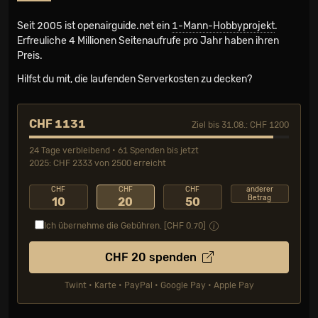
Seit 2005 ist openairguide.net ein
1-Mann-Hobbyprojekt
.
Erfreuliche 4 Millionen Seiten­aufrufe pro Jahr haben ihren
Preis.
Hilfst du mit, die laufenden Serverkosten zu decken?
CHF 1131
Ziel bis 31.08.: CHF 1200
24 Tage verbleibend • 61 Spenden bis jetzt
2025: CHF 2333 von 2500 erreicht
CHF
CHF
CHF
anderer
Betrag
10
20
50
Ich übernehme die Gebühren. [CHF
0.70
]
CHF
20
spenden
Twint • Karte • PayPal • Google Pay • Apple Pay