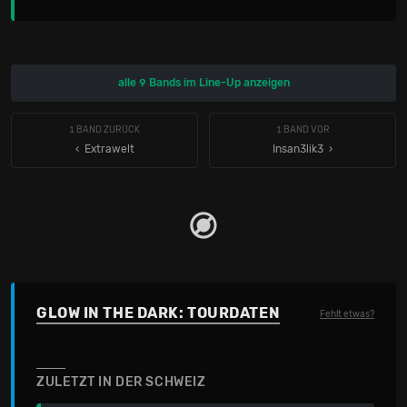
alle 9 Bands im Line-Up anzeigen
1 BAND ZURÜCK
1 BAND VOR
‹ Extrawelt
Insan3lik3
GLOW IN THE DARK: TOURDATEN
Fehlt etwas?
ZULETZT IN DER SCHWEIZ