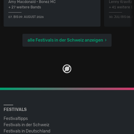
Amy Macdonald • Bonez MC
Lenny Kravitz
+ 27 weitere Bands
+ 41 weitere 
07. BIS 09. AUGUST 2026
30. JULI BIS 08.
alle Festivals in der Schweiz anzeigen
FESTIVALS
Festivaltipps
Festivals in der Schweiz
Festivals in Deutschland