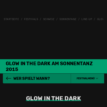
STARTSEITE
FESTIVALS
SCHWEIZ
SONNENTANZ
LINE-UP
GLOW I
GLOW IN THE DARK AM SONNENTANZ
2015
WER SPIELT WANN?
FESTIVALMENÜ
GLOW IN THE DARK