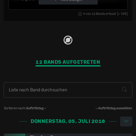
Finnland
8.3%
1
9
von
12
Bands erfasst
[=
75
%]
Jamaika
8.3%
1
12 BANDS AUFGETRETEN
Sortieren nach:
Auftrittstag
Auftrittstag auswählen
DONNERSTAG, 05. JULI 2018