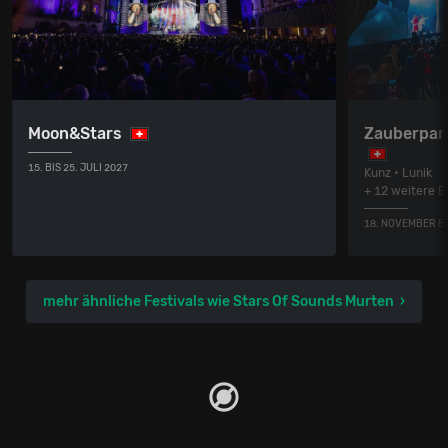
Moon&Stars
Zauberpar
15. BIS 25. JULI 2027
Kunz • Lunik
+ 12 weitere 
18. NOVEMBER BI
mehr ähnliche Festivals wie Stars Of Sounds Murten