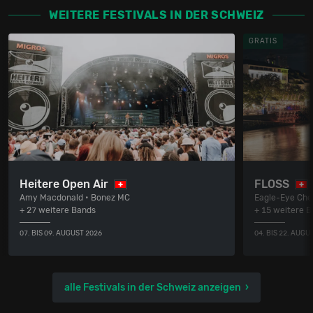
WEITERE FESTIVALS IN DER SCHWEIZ
GRATIS
Heitere Open Air
FLOSS
Amy Macdonald • Bonez MC
Eagle-Eye Cher
+ 27 weitere Bands
+ 15 weitere 
07. BIS 09. AUGUST 2026
04. BIS 22. AUGU
alle Festivals in der Schweiz anzeigen