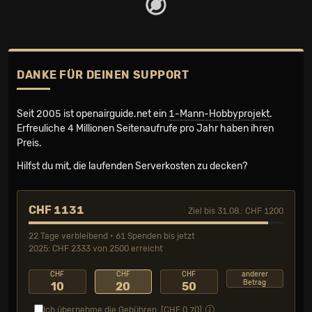
DANKE FÜR DEINEN SUPPORT
Seit 2005 ist openairguide.net ein
1-Mann-Hobbyprojekt
.
Erfreuliche 4 Millionen Seiten­aufrufe pro Jahr haben ihren
Preis.
Hilfst du mit, die laufenden Serverkosten zu decken?
CHF 1131
Ziel bis 31.08.: CHF 1200
22 Tage verbleibend • 61 Spenden bis jetzt
2025: CHF 2333 von 2500 erreicht
CHF
CHF
CHF
anderer
Betrag
10
20
50
Ich übernehme die Gebühren. [CHF
0.70
]