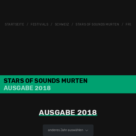
STARTSEITE
FESTIVALS
SCHWEIZ
STARS OF SOUNDS MURTEN
FRÜH
STARS OF SOUNDS MURTEN
AUSGABE 2018
AUSGABE 2018
anderes Jahr auswählen